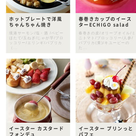
ホットプレートで洋風
春巻きカップのイース
ちゃんちゃん焼き
ターECHIGO salad
境港サーモン/塩・酒 /ベビー
春巻きの皮/オリーブオイル/ミ
ほたて/玉ねぎ/じゃが芋/ブロ
ニトマト/ブロッコリー/人参/
ッコリー/エリンギ/パプリカ
パプリカ(黄)/キユーピーの
（...
た...
イースター カスタード
イースター プリンっと
フォンデュ
パフェ