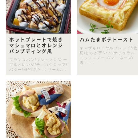
ホットプレートで焼き
ハムたまポテトースト
マシュマロとオレンジ
ヤマザキロイヤルブレッド6枚
パンプディング風
切/じゃが芋/ハム/ナチュラル
ミックスチーズ/マヨネーズ/
フランスパン/マシュマロ/ネー
塩・...
ブルオレンジ/チョコシロップ/
バター/卵/牛乳/生クリーム/...