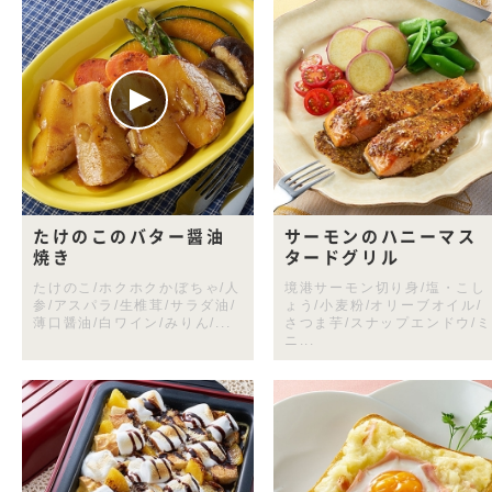
たけのこのバター醤油
サーモンのハニーマス
焼き
タードグリル
たけのこ/ホクホクかぼちゃ/人
境港サーモン切り身/塩・こし
参/アスパラ/生椎茸/サラダ油/
ょう/小麦粉/オリーブオイル/
薄口醤油/白ワイン/みりん/...
さつま芋/スナップエンドウ/ミ
ニ...