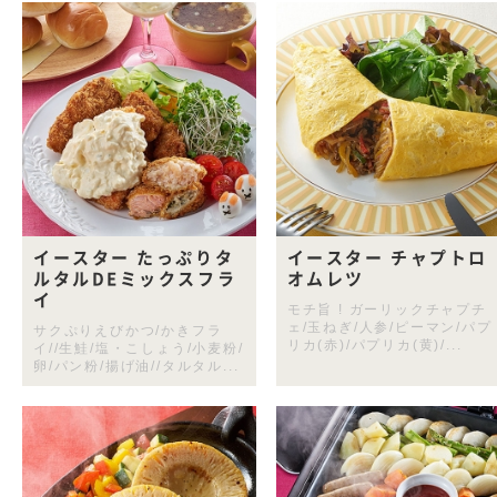
イースター たっぷりタ
イースター チャプトロ
ルタルDEミックスフラ
オムレツ
イ
モチ旨 ! ガーリックチャプチ
ェ/玉ねぎ/人参/ピーマン/パプ
サクぷりえびかつ/かきフラ
リカ(赤)/パプリカ(黄)/...
イ//生鮭/塩・こしょう/小麦粉/
卵/パン粉/揚げ油//タルタル...