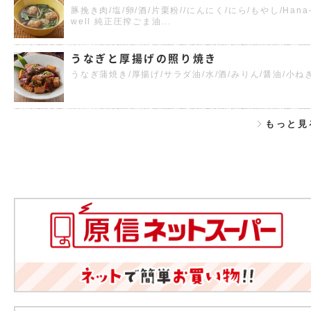
豚挽き肉/塩/卵/酒/片栗粉//にんにく/にら/もやし/Hana
well 純正圧搾ごま油...
うなぎと厚揚げの照り焼き
うなぎ蒲焼き/厚揚げ/サラダ油/水/酒/みりん/醤油/小ね
もっと見