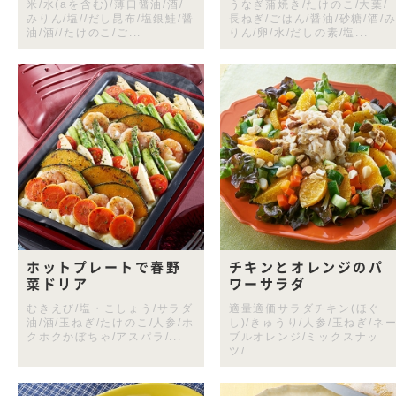
米/水(aを含む)/薄口醤油/酒/
うなぎ蒲焼き/たけのこ/大葉/
みりん/塩//だし昆布/塩銀鮭/醤
長ねぎ/ごはん/醤油/砂糖/酒/
油/酒//たけのこ/ご...
りん/卵/水/だしの素/塩...
ホットプレートで春野
チキンとオレンジのパ
菜ドリア
ワーサラダ
むきえび/塩・こしょう/サラダ
適量適価サラダチキン(ほぐ
油/酒/玉ねぎ/たけのこ/人参/ホ
し)/きゅうり/人参/玉ねぎ/ネ
クホクかぼちゃ/アスパラ/...
ブルオレンジ/ミックスナッ
ツ/...