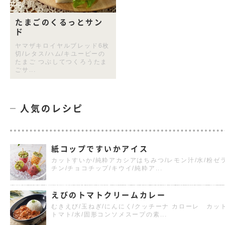
たまごのくるっとサン
ド
ヤマザキロイヤルブレッド6枚
切/レタス/ハム/キユーピーの
たまご つぶしてつくろうたま
ごサ...
人気のレシピ
紙コップですいかアイス
カットすいか/純粋アカシアはちみつ/レモン汁/水/粉ゼ
チン/チョコチップ/キウイ/純粋ア...
えびのトマトクリームカレー
むきえび/玉ねぎ/にんにく/クッチーナ カローレ カッ
トマト/水/固形コンソメスープの素...