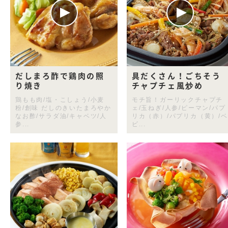
だしまろ酢で鶏肉の照
具だくさん！ごちそう
り焼き
チャプチェ風炒め
鶏もも肉/塩・こしょう/小麦
モチ旨！ガーリックチャプチ
粉/創味 だしのきいたまろやか
ェ/玉ねぎ/人参/ピーマン/パプ
なお酢/サラダ油/キャベツ/人
リカ（赤）/パプリカ（黄）/ベ
参...
ビ...