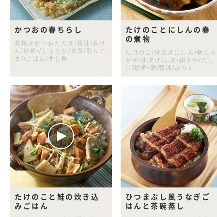
かつおの春ちらし
たけのことにしんの春
の煮物
藁焼きかつおたたき/醤油/みり
ん/砂糖//しょうが/大葉/煎りご
たけのこ/身欠きにしん/新じゃ
ま//ごはん/すし酢
が芋/油揚げ/ふき/絹さや/だし
汁/砂糖/酒/醤油/みりん
たけのこと鮭の炊き込
ひつまぶし風うなぎご
みごはん
はんと茶碗蒸し