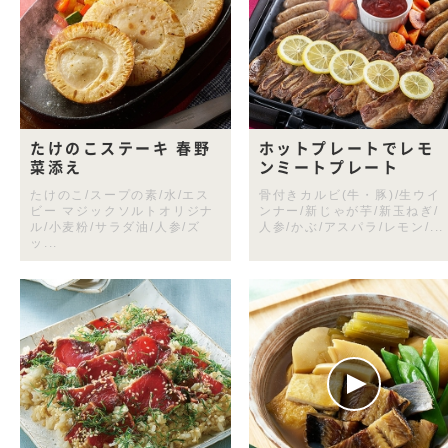
たけのこステーキ 春野
ホットプレートでレモ
菜添え
ンミートプレート
たけのこ/スープの素/水/エス
骨付きカルビ(牛・豚)/生ウイ
ビー マジックソルトオリジナ
ンナー/新じゃが芋/新玉ねぎ/
ル/小麦粉/サラダ油/人参/ズ
人参/かぶ/アスパラ/レモン/...
ッ...