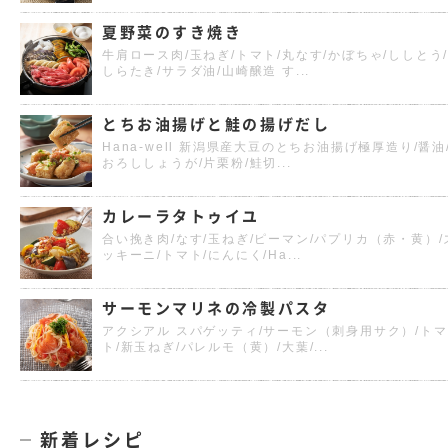
夏野菜のすき焼き
牛肩ロース肉/玉ねぎ/トマト/丸なす/かぼちゃ/ししとう
しらたき/サラダ油/山崎醸造 す...
とちお油揚げと鮭の揚げだし
Hana-well 新潟県産大豆のとちお油揚げ極厚造り/醤油
おろししょうが/片栗粉/鮭切...
カレーラタトゥイユ
合い挽き肉/なす/玉ねぎ/ピーマン/パプリカ（赤・黄）/
ッキーニ/トマト/にんにく/Ha...
サーモンマリネの冷製パスタ
アクシアル スパゲッティ/サーモン（刺身用サク）/トマ
ト/新玉ねぎ/パレルモ（黄）/大葉/...
新着レシピ