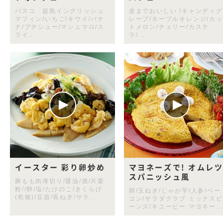
パスコ 超熟イングリッシュ
皮までおいしい !キャンディグ
マフィン/いちご/キウイ/バナ
レープ/ネーブルオレンジ/カッ
ナ/プチシュー/マシュマロ/ス
トメロン/チェリー/カステ
ライ...
ラ/...
イースター 彩り卵炒め
マヨネーズで! オムレ
スパニッシュ風
豚もも肉薄切り/醤油/酒/片栗
粉//卵/塩/たけのこ/きくらげ
卵/玉ねぎ/じゃが芋/人参/ベー
(乾燥)/豆苗/長ねぎ/サラ...
コン/サラダクラブ ミックスビ
ーンズ/キユーピー マヨネー..