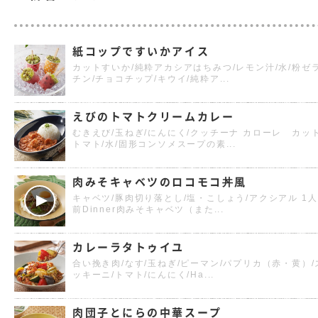
紙コップですいかアイス
カットすいか/純粋アカシアはちみつ/レモン汁/水/粉ゼ
チン/チョコチップ/キウイ/純粋ア...
えびのトマトクリームカレー
むきえび/玉ねぎ/にんにく/クッチーナ カローレ カッ
トマト/水/固形コンソメスープの素...
肉みそキャベツのロコモコ丼風
キャベツ/豚肉切り落とし/塩・こしょう/アクシアル 1人
前Dinner肉みそキャベツ（また...
カレーラタトゥイユ
合い挽き肉/なす/玉ねぎ/ピーマン/パプリカ（赤・黄）/
ッキーニ/トマト/にんにく/Ha...
肉団子とにらの中華スープ