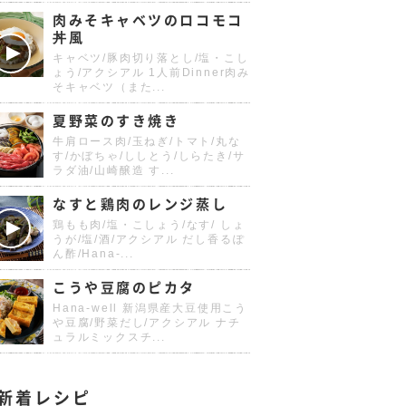
肉みそキャベツのロコモコ
丼風
キャベツ/豚肉切り落とし/塩・こし
ょう/アクシアル 1人前Dinner肉み
そキャベツ（また...
夏野菜のすき焼き
牛肩ロース肉/玉ねぎ/トマト/丸な
す/かぼちゃ/ししとう/しらたき/サ
ラダ油/山崎醸造 す...
なすと鶏肉のレンジ蒸し
鶏もも肉/塩・こしょう/なす/ しょ
うが/塩/酒/アクシアル だし香るぽ
ん酢/Hana-...
こうや豆腐のピカタ
Hana-well 新潟県産大豆使用こう
や豆腐/野菜だし/アクシアル ナチ
ュラルミックスチ...
新着レシピ