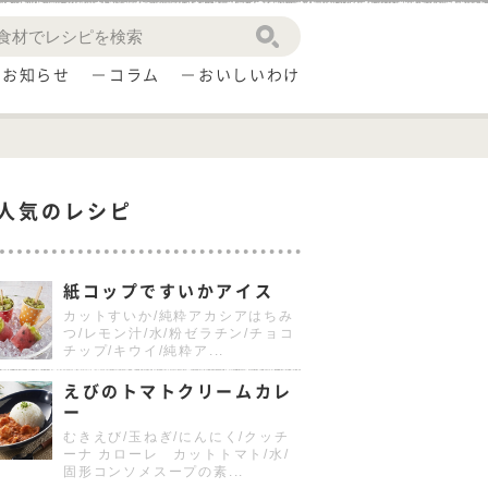
お知らせ
コラム
おいしいわけ
人気のレシピ
紙コップですいかアイス
カットすいか/純粋アカシアはちみ
つ/レモン汁/水/粉ゼラチン/チョコ
チップ/キウイ/純粋ア...
えびのトマトクリームカレ
ー
むきえび/玉ねぎ/にんにく/クッチ
ーナ カローレ カットトマト/水/
固形コンソメスープの素...