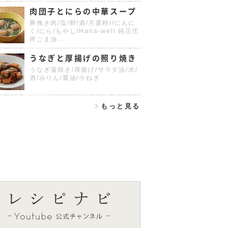
肉団子とにらの中華スープ
豚挽き肉/塩/卵/酒/片栗粉//にんに
く/にら/もやし/Hana-well 純正圧
搾ごま油...
うなぎと厚揚げの照り焼き
うなぎ蒲焼き/厚揚げ/サラダ油/水/
酒/みりん/醤油/小ねぎ
もっと見る