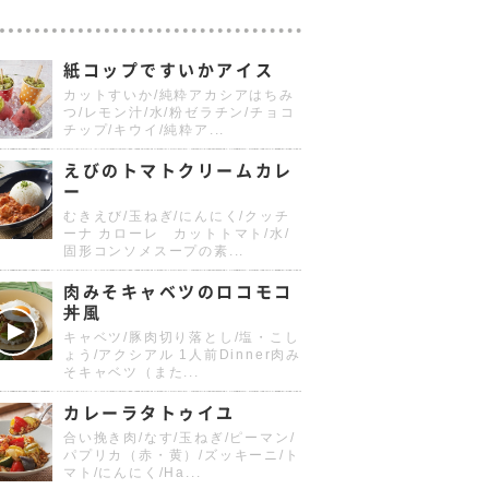
紙コップですいかアイス
カットすいか/純粋アカシアはちみ
つ/レモン汁/水/粉ゼラチン/チョコ
チップ/キウイ/純粋ア...
えびのトマトクリームカレ
ー
むきえび/玉ねぎ/にんにく/クッチ
ーナ カローレ カットトマト/水/
固形コンソメスープの素...
肉みそキャベツのロコモコ
丼風
キャベツ/豚肉切り落とし/塩・こし
ょう/アクシアル 1人前Dinner肉み
そキャベツ（また...
カレーラタトゥイユ
合い挽き肉/なす/玉ねぎ/ピーマン/
パプリカ（赤・黄）/ズッキーニ/ト
マト/にんにく/Ha...