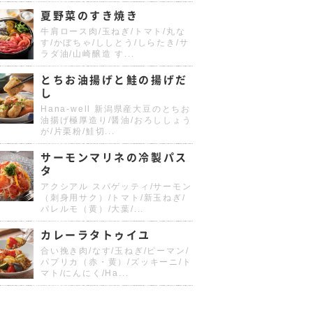
夏野菜のすき焼き
牛肩ロース肉/玉ねぎ/トマト/丸な
す/かぼちゃ/ししとう/しらたき/サ
ラダ油/山崎醸造 す...
とちお油揚げと鮭の揚げだ
し
Hana-well 新潟県産大豆のとちお
油揚げ極厚造り/醤油/おろししょう
が/片栗粉/鮭切...
サーモンマリネの冷製パス
タ
アクシアル スパゲッティ/サーモン
（刺身用サク）/トマト/新玉ねぎ/
パレルモ（黄）/大葉/...
カレーラタトゥイユ
合い挽き肉/なす/玉ねぎ/ピーマン/
パプリカ（赤・黄）/ズッキーニ/ト
マト/にんにく/Ha...