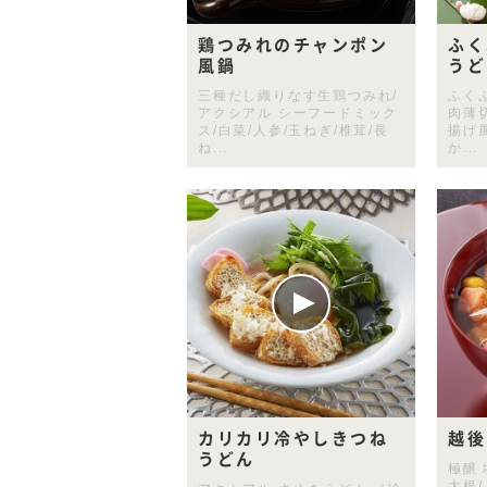
鶏つみれのチャンポン
ふく
風鍋
うど
三種だし織りなす生鶏つみれ/
ふく
アクシアル シーフードミック
肉薄切
ス/白菜/人参/玉ねぎ/椎茸/長
揚げ
ね...
か...
カリカリ冷やしきつね
越後
うどん
極醸
大根/