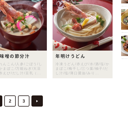
味噌の節分汁
年明けうどん
れんこん/人参/ごぼう/し
冷凍うどん/赤えび/水/酒/塩/か
/かまぼこ/万能ねぎ/大豆
まぼこ/梅干し/三つ葉/柚子/だ
赤えび/だし汁/豆乳（...
し汁/塩/薄口醤油/みり...
2
3