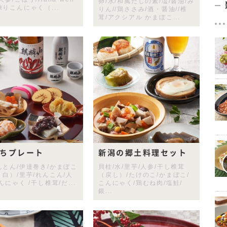
卵/水/和風だしの素/塩/醤油/み
りこんにゃく（...
りん//鶏ささみ/酒・醤油//椎
茸/アクシアル かまぼこ...
ちプレート
新潟の郷土料理セット
んとん/伊達巻き/かまぼこ
貝柱/水/里芋/人参/干し椎茸
・白）/里芋/れんこん/人
（戻し）/たけのこ/かまぼこ/
んにゃく /干し椎茸/だ...
こんにゃく/鶏むね肉/塩鮭/
銀...