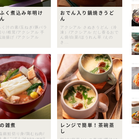
ふく煮込み年明け
おでん入り鍋焼きうど
ん
ん
ふく汁の素/玉ねぎ/豚バラ
アクシアル さぬきうどん（冷
り/椎茸/アクシアル 手
凍）/アクシアル だし香るおで
風油揚げ /アクシアル
ん袋/白菜/ほうれん草 /えの
き...
の雑煮
レンジで簡単！茶碗蒸
し
 塩銀鮭切り身/鶏むね肉/
人参/ごぼう/Hana-well