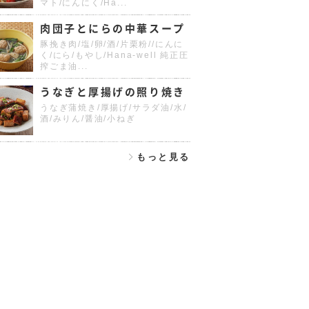
マト/にんにく/Ha...
肉団子とにらの中華スープ
豚挽き肉/塩/卵/酒/片栗粉//にんに
く/にら/もやし/Hana-well 純正圧
搾ごま油...
うなぎと厚揚げの照り焼き
うなぎ蒲焼き/厚揚げ/サラダ油/水/
酒/みりん/醤油/小ねぎ
もっと見る