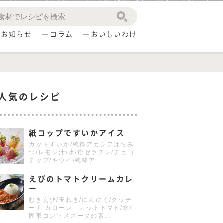
お知らせ
コラム
おいしいわけ
人気のレシピ
紙コップですいかアイス
カットすいか/純粋アカシアはちみ
つ/レモン汁/水/粉ゼラチン/チョコ
チップ/キウイ/純粋ア...
えびのトマトクリームカレ
ー
むきえび/玉ねぎ/にんにく/クッチ
ーナ カローレ カットトマト/水/
固形コンソメスープの素...