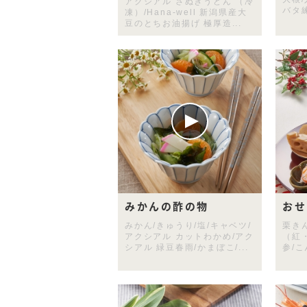
アクシアル さぬきうどん （冷
バタ練
凍）/Hana-well 新潟県産大
豆のとちお油揚げ 極厚造...
みかんの酢の物
おせ
みかん/きゅうり/塩/キャベツ/
栗き
アクシアル カットわかめ/アク
（紅
シアル 緑豆春雨/かまぼこ/...
参/こ