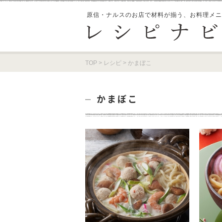
原信・ナルスのお店で材料が揃う、
お料理メニ
TOP
>
レシピ
>
かまぼこ
かまぼこ