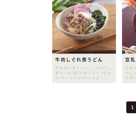
牛肉しぐれ煮うどん
豆乳
牛肉切り落とし/しょうが/だし
大根/
香るつゆ/酒/冷凍うどん /長ね
めじ
ぎ/ボイルわかめ/かまぼこ/...
水煮/
1