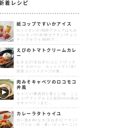
新着レシピ
紙コップですいかアイス
カットすいか/純粋アカシアはちみ
つ/レモン汁/水/粉ゼラチン/チョコ
チップ/キウイ/純粋ア...
えびのトマトクリームカレ
ー
むきえび/玉ねぎ/にんにく/クッチ
ーナ カローレ カットトマト/水/
固形コンソメスープの素...
肉みそキャベツのロコモコ
丼風
キャベツ/豚肉切り落とし/塩・こし
ょう/アクシアル 1人前Dinner肉み
そキャベツ（また...
カレーラタトゥイユ
合い挽き肉/なす/玉ねぎ/ピーマン/
パプリカ（赤・黄）/ズッキーニ/ト