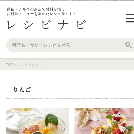
原信・ナルスのお店で材料が揃う、
お料理メニューを集めたレシピサイト！
TOP
>
レシピ
>
りんご
りんご