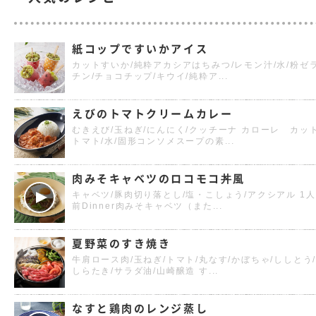
紙コップですいかアイス
カットすいか/純粋アカシアはちみつ/レモン汁/水/粉ゼ
チン/チョコチップ/キウイ/純粋ア...
えびのトマトクリームカレー
むきえび/玉ねぎ/にんにく/クッチーナ カローレ カッ
トマト/水/固形コンソメスープの素...
肉みそキャベツのロコモコ丼風
キャベツ/豚肉切り落とし/塩・こしょう/アクシアル 1人
前Dinner肉みそキャベツ（また...
夏野菜のすき焼き
牛肩ロース肉/玉ねぎ/トマト/丸なす/かぼちゃ/ししとう
しらたき/サラダ油/山崎醸造 す...
なすと鶏肉のレンジ蒸し