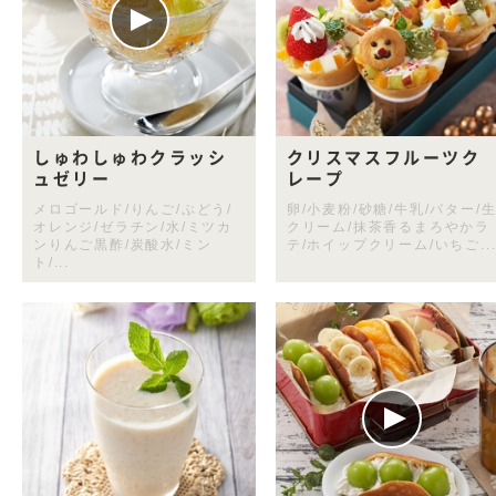
しゅわしゅわクラッシ
クリスマスフルーツク
ュゼリー
レープ
メロゴールド/りんご/ぶどう/
卵/小麦粉/砂糖/牛乳/バター/
オレンジ/ゼラチン/水/ミツカ
クリーム/抹茶香るまろやかラ
ンりんご黒酢/炭酸水/ミン
テ/ホイップクリーム/いちご..
ト/...