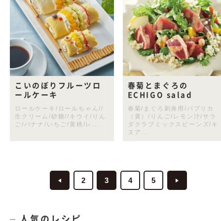
こいのぼりフルーツロ
春菊とまぐろの
ールケーキ
ECHIGO salad
ロールケーキ/ロールちゃん//
春菊/まぐろ刺身用/パプリカ
生クリーム/砂糖//キウイ/りん
（黄）/りんご/レモン汁/サラ
ご/バナナ/いちご/黄桃/レ...
ダクラブミックスビーンズ/キ
ヌア...
2
3
4
5
人気のレシピ