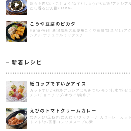
鶏もも肉/塩・こしょう/なす/ しょうが/塩/酒/アクシア
だし香るぽん酢/Hana-...
こうや豆腐のピカタ
Hana-well 新潟県産大豆使用こうや豆腐/野菜だし/ア
シアル ナチュラルミックスチ...
新着レシピ
紙コップですいかアイス
カットすいか/純粋アカシアはちみつ/レモン汁/水/粉ゼ
チン/チョコチップ/キウイ/純粋ア...
えびのトマトクリームカレー
むきえび/玉ねぎ/にんにく/クッチーナ カローレ カッ
トマト/水/固形コンソメスープの素...