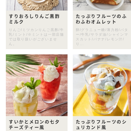
すりおろしりんご黒酢
たっぷりフルーツのふ
ミルク
わふわオムレット
りんご/ミツカンりんご黒酢/牛
卵/グラニュー糖/薄力粉/バタ
乳/ミント/※ミントは一部店舗
ー/牛乳/サラダ油/シャインマ
では取り扱いがございませ
スカット/バナナ/レモン汁/
ん。
り...
すいかとメロンの七夕
たっぷりフルーツのシ
チーズティー風
ュリカンド風