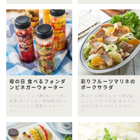
母の日 食べるフォンダ
彩りフルーツマリネの
ンビネガーウォーター
ポークサラダ
ミツカンリンゴ酢/水/ミツカン
豚ロース肉(とんかつ用)/塩・
米酢/水/ミツカン穀物酢/水/ミ
こしょう/サラダ油/きゅうり/
ツカンりんご黒酢ストレー
セロリ/キウイ/りんご/オレ
ト/...
ン...