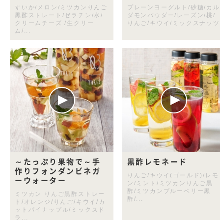
すいか/メロン/ミツカンりんご
プレーンヨーグルト/砂糖/カル
黒酢ストレート/ゼラチン/水/
ダモンパウダー/レーズン/桃/
クリームチーズ /生クリー
りんご/キウイ/ミックスナッツ
ム/...
～たっぷり果物で～手
黒酢レモネード
作りフォンダンビネガ
りんご/キウイ(ゴールド)/レモ
ーウォーター
ン/ミント/ミツカンりんご黒
酢/ミツカンブルーベリー黒
ミツカン りんご黒酢ストレー
酢/...
ト/オレンジ/りんご/キウイ/カ
ットパイナップル/ミックスド
ラ...