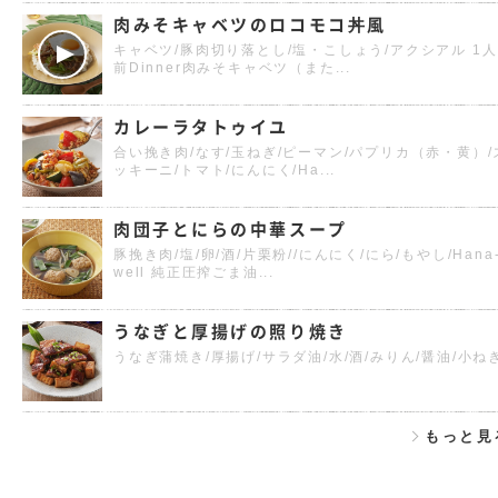
肉みそキャベツのロコモコ丼風
キャベツ/豚肉切り落とし/塩・こしょう/アクシアル 1人
前Dinner肉みそキャベツ（また...
カレーラタトゥイユ
合い挽き肉/なす/玉ねぎ/ピーマン/パプリカ（赤・黄）/
ッキーニ/トマト/にんにく/Ha...
肉団子とにらの中華スープ
豚挽き肉/塩/卵/酒/片栗粉//にんにく/にら/もやし/Hana
well 純正圧搾ごま油...
うなぎと厚揚げの照り焼き
うなぎ蒲焼き/厚揚げ/サラダ油/水/酒/みりん/醤油/小ね
もっと見