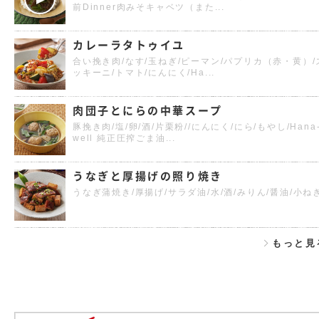
前Dinner肉みそキャベツ（また...
カレーラタトゥイユ
合い挽き肉/なす/玉ねぎ/ピーマン/パプリカ（赤・黄）/
ッキーニ/トマト/にんにく/Ha...
肉団子とにらの中華スープ
豚挽き肉/塩/卵/酒/片栗粉//にんにく/にら/もやし/Hana
well 純正圧搾ごま油...
うなぎと厚揚げの照り焼き
うなぎ蒲焼き/厚揚げ/サラダ油/水/酒/みりん/醤油/小ね
もっと見