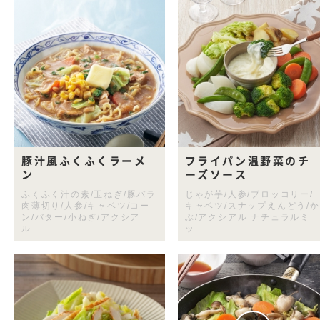
豚汁風ふくふくラーメ
フライパン温野菜のチ
ン
ーズソース
ふくふく汁の素/玉ねぎ/豚バラ
じゃが芋/人参/ブロッコリー/
肉薄切り/人参/キャベツ/コー
キャベツ/スナップえんどう/か
ン/バター/小ねぎ/アクシア
ぶ/アクシアル ナチュラルミ
ル...
ッ...