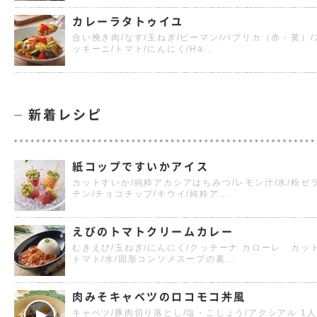
カレーラタトゥイユ
合い挽き肉/なす/玉ねぎ/ピーマン/パプリカ（赤・黄）/
ッキーニ/トマト/にんにく/Ha...
新着レシピ
紙コップですいかアイス
カットすいか/純粋アカシアはちみつ/レモン汁/水/粉ゼ
チン/チョコチップ/キウイ/純粋ア...
えびのトマトクリームカレー
むきえび/玉ねぎ/にんにく/クッチーナ カローレ カッ
トマト/水/固形コンソメスープの素...
肉みそキャベツのロコモコ丼風
キャベツ/豚肉切り落とし/塩・こしょう/アクシアル 1人