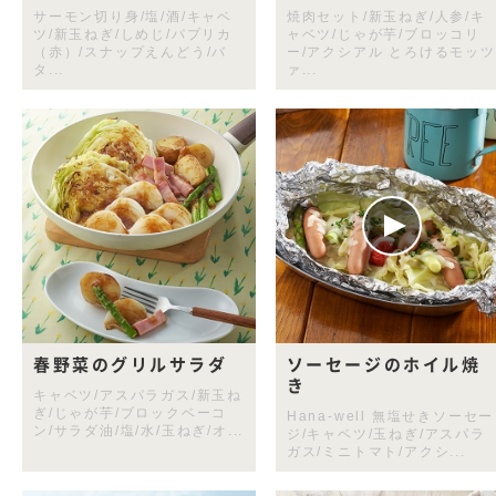
サーモン切り身/塩/酒/キャベ
焼肉セット/新玉ねぎ/人参/キ
ツ/新玉ねぎ/しめじ/パプリカ
ャベツ/じゃが芋/ブロッコリ
（赤）/スナップえんどう/バ
ー/アクシアル とろけるモッツ
タ...
ァ...
春野菜のグリルサラダ
ソーセージのホイル焼
き
キャベツ/アスパラガス/新玉ね
ぎ/じゃが芋/ブロックベーコ
Hana-well 無塩せきソーセー
ン/サラダ油/塩/水/玉ねぎ/オ...
ジ/キャベツ/玉ねぎ/アスパラ
ガス/ミニトマト/アクシ...