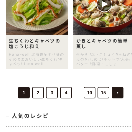
生ちくわとキャベツの
かきとキャベツの簡単
塩こうじ和え
蒸し
Hana-well 北海道産すり身の
生かき /塩・こしょう//玉ねぎ
そのままおいしい生ちくわ/キ
えのき/しめじ/キャベツ/人参/
ャベツ/Hana-well...
バター /酒/塩・こしょ...
1
2
3
4
10
15
人気のレシピ