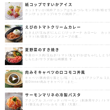
紙コップですいかアイス
カットすいか/純粋アカシアはちみつ/レモン汁/水/粉ゼ
チン/チョコチップ/キウイ/純粋ア...
えびのトマトクリームカレー
むきえび/玉ねぎ/にんにく/クッチーナ カローレ カッ
トマト/水/固形コンソメスープの素...
夏野菜のすき焼き
牛肩ロース肉/玉ねぎ/トマト/丸なす/かぼちゃ/ししとう
しらたき/サラダ油/山崎醸造 す...
肉みそキャベツのロコモコ丼風
キャベツ/豚肉切り落とし/塩・こしょう/アクシアル 1人
前Dinner肉みそキャベツ（また...
サーモンマリネの冷製パスタ
アクシアル スパゲッティ/サーモン（刺身用サク）/トマ
ト/新玉ねぎ/パレルモ（黄）/大葉/...