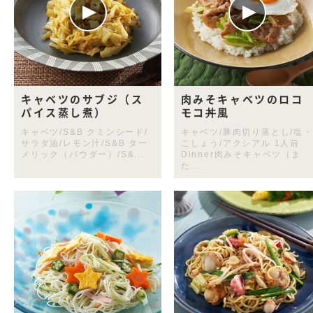
キャベツのサブジ（ス
肉みそキャベツのロコ
パイス蒸し煮）
モコ丼風
キャベツ/S&B クミンシード/
キャベツ/豚肉切り落とし/塩・
サラダ油/レモン汁/S&B ター
こしょう/アクシアル 1人前
メリック（パウダー）/S&...
Dinner肉みそキャベツ（ま
た...