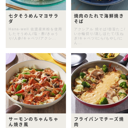
七夕そうめんマヨサラ
焼肉のたれで海鮮焼き
ダ
そば
Hana-well 佐渡産米粉を使用
アクシアル 焼そば/壺旨たこ/
したそうめん/塩・酢/きゅう
いか輪切り/蒸しほたて/玉ね
り/人参/キャベツ/アクシ...
ぎ/キャベツ/にら/もやし/に
ん...
サーモンのちゃんちゃ
フライパンでチーズ焼
ん焼き風
肉