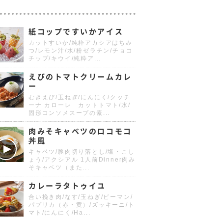
紙コップですいかアイス
カットすいか/純粋アカシアはちみ
つ/レモン汁/水/粉ゼラチン/チョコ
チップ/キウイ/純粋ア...
えびのトマトクリームカレ
ー
むきえび/玉ねぎ/にんにく/クッチ
ーナ カローレ カットトマト/水/
固形コンソメスープの素...
肉みそキャベツのロコモコ
丼風
キャベツ/豚肉切り落とし/塩・こし
ょう/アクシアル 1人前Dinner肉み
そキャベツ（また...
カレーラタトゥイユ
合い挽き肉/なす/玉ねぎ/ピーマン/
パプリカ（赤・黄）/ズッキーニ/ト
マト/にんにく/Ha...