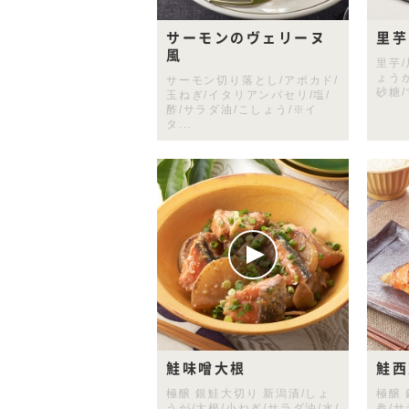
サーモンのヴェリーヌ
里芋
風
里芋/
ょう
サーモン切り落とし/アボカド/
砂糖/
玉ねぎ/イタリアンパセリ/塩/
酢/サラダ油/こしょう/※イ
タ...
鮭味噌大根
鮭西
極醸 銀鮭大切り 新潟漬/しょ
極醸 
うが/大根/小ねぎ/サラダ油/水/
参/サ