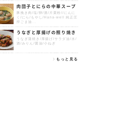
肉団子とにらの中華スープ
豚挽き肉/塩/卵/酒/片栗粉//にんに
く/にら/もやし/Hana-well 純正圧
搾ごま油...
うなぎと厚揚げの照り焼き
うなぎ蒲焼き/厚揚げ/サラダ油/水/
酒/みりん/醤油/小ねぎ
もっと見る