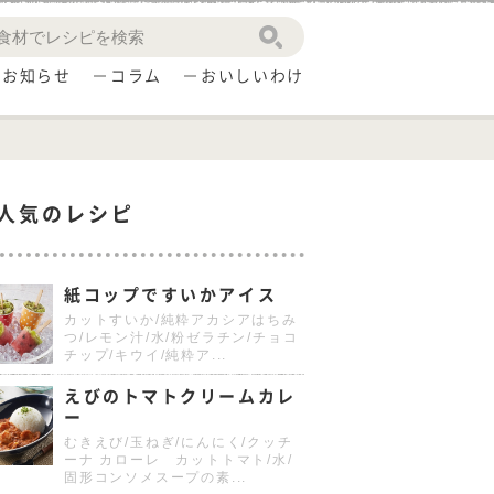
お知らせ
コラム
おいしいわけ
人気のレシピ
紙コップですいかアイス
カットすいか/純粋アカシアはちみ
つ/レモン汁/水/粉ゼラチン/チョコ
チップ/キウイ/純粋ア...
えびのトマトクリームカレ
ー
むきえび/玉ねぎ/にんにく/クッチ
ーナ カローレ カットトマト/水/
固形コンソメスープの素...