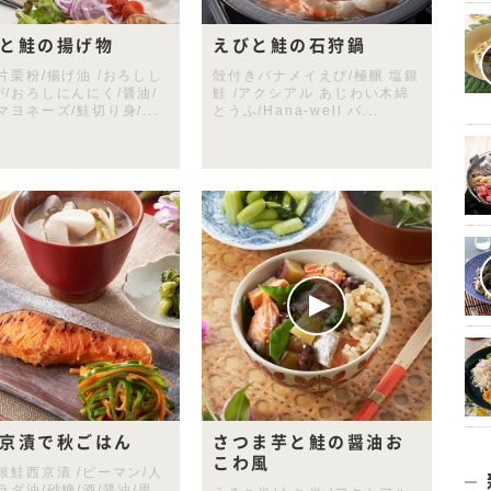
と鮭の揚げ物
えびと鮭の石狩鍋
片栗粉/揚げ油 /おろしし
殻付きバナメイえび/極醸 塩銀
が/おろしにんにく/醤油/
鮭 /アクシアル あじわい木綿
マヨネーズ/鮭切り身/...
とうふ/Hana-well バ...
京漬で秋ごはん
さつま芋と鮭の醤油お
こわ風
銀鮭西京漬 /ピーマン/人
ラダ油/砂糖/酒/醤油/里