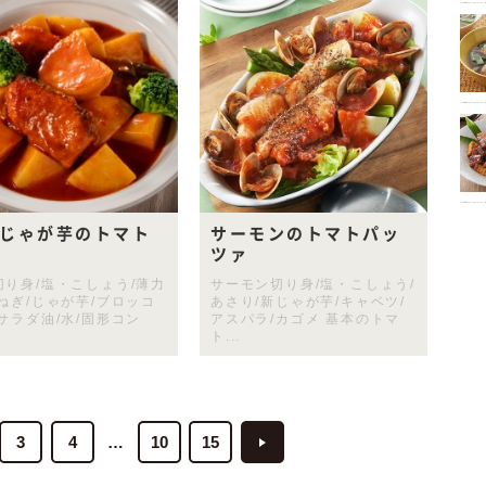
じゃが芋のトマト
サーモンのトマトパッ
ツァ
切り身/塩・こしょう/薄力
サーモン切り身/塩・こしょう/
玉ねぎ/じゃが芋/ブロッコ
あさり/新じゃが芋/キャベツ/
サラダ油/水/固形コン
アスパラ/カゴメ 基本のトマ
ト...
3
4
10
15