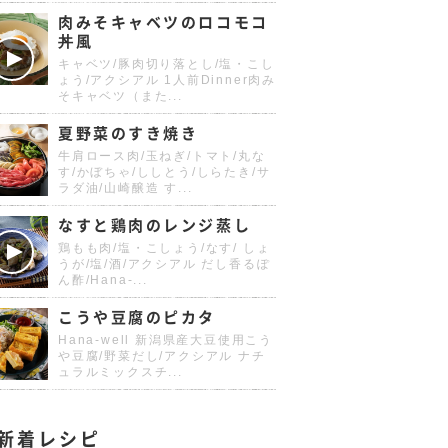
肉みそキャベツのロコモコ
丼風
キャベツ/豚肉切り落とし/塩・こし
ょう/アクシアル 1人前Dinner肉み
そキャベツ（また...
夏野菜のすき焼き
牛肩ロース肉/玉ねぎ/トマト/丸な
す/かぼちゃ/ししとう/しらたき/サ
ラダ油/山崎醸造 す...
なすと鶏肉のレンジ蒸し
鶏もも肉/塩・こしょう/なす/ しょ
うが/塩/酒/アクシアル だし香るぽ
ん酢/Hana-...
こうや豆腐のピカタ
Hana-well 新潟県産大豆使用こう
や豆腐/野菜だし/アクシアル ナチ
ュラルミックスチ...
新着レシピ