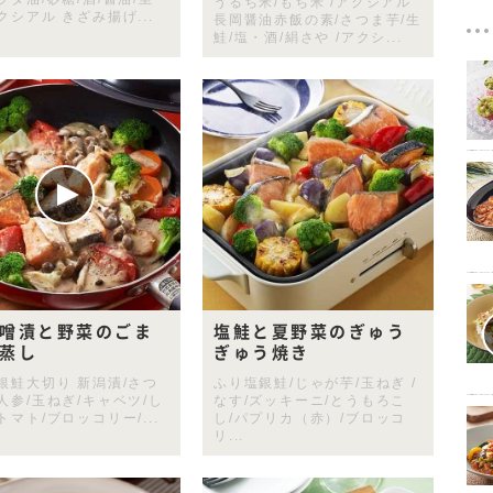
うるち米/もち米 /アクシアル
クシアル きざみ揚げ...
長岡醤油赤飯の素/さつま芋/生
鮭/塩・酒/絹さや /アクシ...
噌漬と野菜のごま
塩鮭と夏野菜のぎゅう
蒸し
ぎゅう焼き
 銀鮭大切り 新潟漬/さつ
ふり塩銀鮭/じゃが芋/玉ねぎ /
人参/玉ねぎ/キャベツ/し
なす/ズッキーニ/とうもろこ
トマト/ブロッコリー/...
し/パプリカ（赤）/ブロッコ
リ...