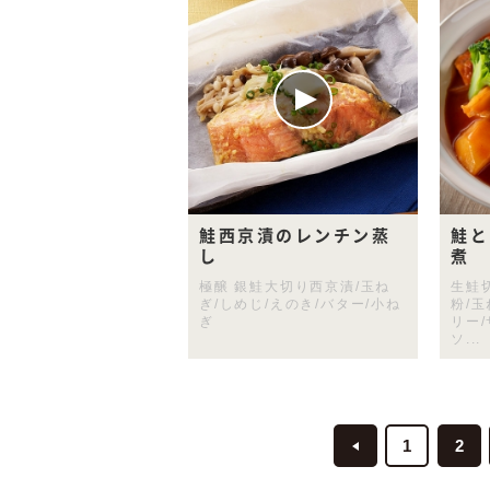
鮭西京漬のレンチン蒸
鮭と
し
煮
極醸 銀鮭大切り西京漬/玉ね
生鮭
ぎ/しめじ/えのき/バター/小ね
粉/
ぎ
リー/
ソ...
1
2