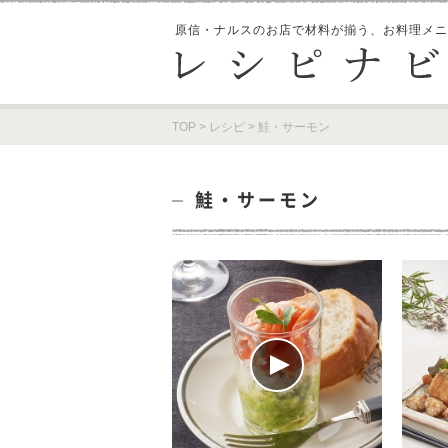
原信・ナルスのお店で材料が揃う、
お料理メニ
TOP
>
レシピ
>
鮭・サーモン
鮭・サーモン