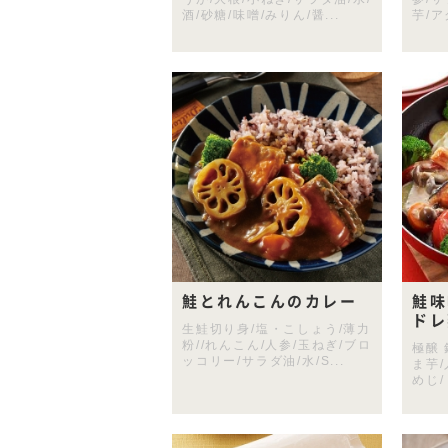
酒/砂糖/味噌/みりん/醤...
芋/ア
鮭とれんこんのカレー
鮭味
ドレ
生鮭切り身/塩・こしょう/薄力
粉//れんこん/人参/玉ねぎ/ブロ
極醸
ッコリー/サラダ油/水/S...
ま芋/
めじ/