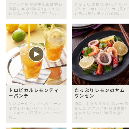
アクシアル 島原手延素麺/豚超
きゅうり/大根/人参/セロリ/パ
薄切り肉/水/酒/塩//きゅうり/
プリカ（赤）/パプリカ（黄）/
レタス/パプリカ（赤）/人...
レモン/酢/レモン汁/砂糖/...
トロピカルレモンティ
たっぷりレモンのヤム
ーパンチ
ウンセン
サンゴールドキウイ/グリーン
濃旨。むきサラダえび/いか/壺
キウイ/レモン/オレンジ/カッ
旨たこ/アクシアル 緑豆春雨/
トフルーツ/紅茶ティーバッグ/
きゅうり/セロリ/赤玉ねぎ/
熱...
ミ...