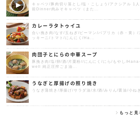
キャベツ/豚肉切り落とし/塩・こしょう/アクシアル 1人
前Dinner肉みそキャベツ（また...
カレーラタトゥイユ
合い挽き肉/なす/玉ねぎ/ピーマン/パプリカ（赤・黄）/
ッキーニ/トマト/にんにく/Ha...
肉団子とにらの中華スープ
豚挽き肉/塩/卵/酒/片栗粉//にんにく/にら/もやし/Hana
well 純正圧搾ごま油...
うなぎと厚揚げの照り焼き
うなぎ蒲焼き/厚揚げ/サラダ油/水/酒/みりん/醤油/小ね
もっと見