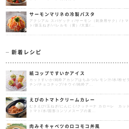
サーモンマリネの冷製パスタ
アクシアル スパゲッティ/サーモン（刺身用サク）/トマ
ト/新玉ねぎ/パレルモ（黄）/大葉/...
新着レシピ
紙コップですいかアイス
カットすいか/純粋アカシアはちみつ/レモン汁/水/粉ゼ
チン/チョコチップ/キウイ/純粋ア...
えびのトマトクリームカレー
むきえび/玉ねぎ/にんにく/クッチーナ カローレ カッ
トマト/水/固形コンソメスープの素...
肉みそキャベツのロコモコ丼風