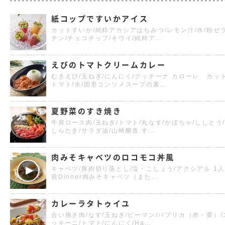
紙コップですいかアイス
カットすいか/純粋アカシアはちみつ/レモン汁/水/粉ゼ
チン/チョコチップ/キウイ/純粋ア...
えびのトマトクリームカレー
むきえび/玉ねぎ/にんにく/クッチーナ カローレ カッ
トマト/水/固形コンソメスープの素...
夏野菜のすき焼き
牛肩ロース肉/玉ねぎ/トマト/丸なす/かぼちゃ/ししとう
しらたき/サラダ油/山崎醸造 す...
肉みそキャベツのロコモコ丼風
キャベツ/豚肉切り落とし/塩・こしょう/アクシアル 1人
前Dinner肉みそキャベツ（また...
カレーラタトゥイユ
合い挽き肉/なす/玉ねぎ/ピーマン/パプリカ（赤・黄）/
ッキーニ/トマト/にんにく/Ha...