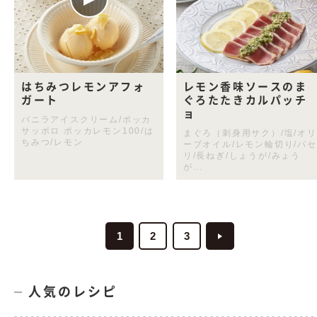
はちみつレモンアフォ
レモン香味ソースのま
ガート
ぐろたたきカルパッチ
ョ
バニラアイスクリーム/ポッカ
サッポロ ポッカレモン100/は
まぐろ（刺身用サク）/塩/オリ
ちみつ/レモン
ーブオイル/レモン輪切り/パセ
リ/長ねぎ/しょうが/みょう
が...
1
2
3
人気のレシピ