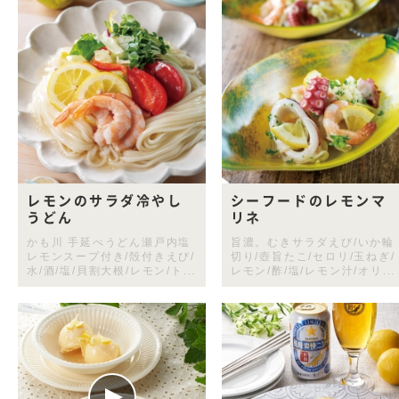
レモンのサラダ冷やし
シーフードのレモンマ
うどん
リネ
かも川 手延べうどん瀬戸内塩
旨濃。むきサラダえび/いか輪
レモンスープ付き/殻付きえび/
切り/壺旨たこ/セロリ/玉ねぎ/
水/酒/塩/貝割大根/レモン/ト...
レモン/酢/塩/レモン汁/オリ...