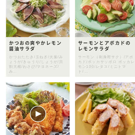
かつおの爽やかレモン
サーモンとアボカドの
醤油サラダ
レモンサラダ
かつおたたき/玉ねぎ/大葉/み
サーモン（刺身用サク）/アボ
ょうが/きゅうり/しょうが/貝
カド/ポッカサッポロ ポッカレ
割大根/わさび/マヨネーズ/
モン100/レタス/ミニトマ
み...
ト/...