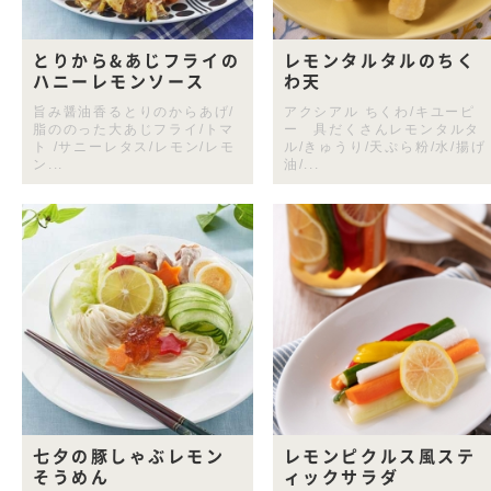
とりから&あじフライの
レモンタルタルのちく
ハニーレモンソース
わ天
旨み醤油香るとりのからあげ/
アクシアル ちくわ/キユーピ
脂ののった大あじフライ/トマ
ー 具だくさんレモンタルタ
ト /サニーレタス/レモン/レモ
ル/きゅうり/天ぷら粉/水/揚げ
ン...
油/...
七夕の豚しゃぶレモン
レモンピクルス風ステ
そうめん
ィックサラダ