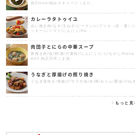
前Dinner肉みそキャベツ（また...
カレーラタトゥイユ
合い挽き肉/なす/玉ねぎ/ピーマン/パプリカ（赤・黄）/
ッキーニ/トマト/にんにく/Ha...
肉団子とにらの中華スープ
豚挽き肉/塩/卵/酒/片栗粉//にんにく/にら/もやし/Hana
well 純正圧搾ごま油...
うなぎと厚揚げの照り焼き
うなぎ蒲焼き/厚揚げ/サラダ油/水/酒/みりん/醤油/小ね
もっと見