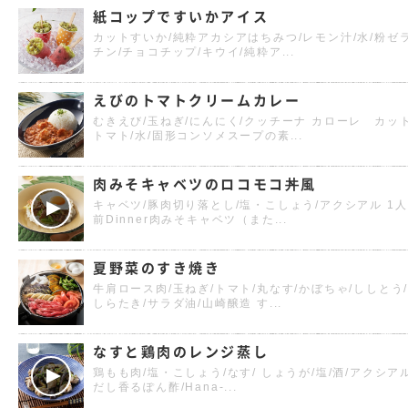
紙コップですいかアイス
カットすいか/純粋アカシアはちみつ/レモン汁/水/粉ゼ
チン/チョコチップ/キウイ/純粋ア...
えびのトマトクリームカレー
むきえび/玉ねぎ/にんにく/クッチーナ カローレ カッ
トマト/水/固形コンソメスープの素...
肉みそキャベツのロコモコ丼風
キャベツ/豚肉切り落とし/塩・こしょう/アクシアル 1人
前Dinner肉みそキャベツ（また...
夏野菜のすき焼き
牛肩ロース肉/玉ねぎ/トマト/丸なす/かぼちゃ/ししとう
しらたき/サラダ油/山崎醸造 す...
なすと鶏肉のレンジ蒸し
鶏もも肉/塩・こしょう/なす/ しょうが/塩/酒/アクシア
だし香るぽん酢/Hana-...