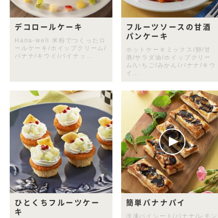
デコロールケーキ
フルーツソースの甘酒
パンケーキ
Hana-well 米粉でつくったロ
ールケーキ/ホイップクリーム/
ホットケーキミックス/卵/甘
バナナ/キウイ/パイナッ...
酒/サラダ油/ホイップクリー
ム/いちご/みかん/バナナ/キウ
イ...
ひとくちフルーツケー
簡単バナナパイ
キ
冷凍パイシート/バナナ/レモン