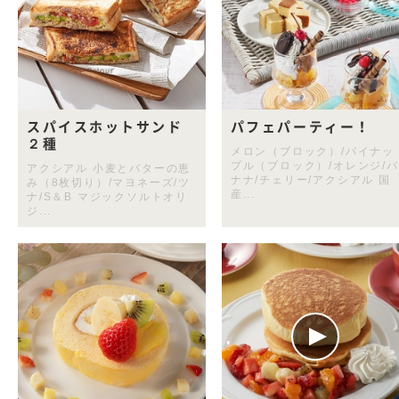
スパイスホットサンド
パフェパーティー！
２種
メロン（ブロック）/パイナッ
プル（ブロック）/オレンジ/バ
アクシアル 小麦とバターの恵
ナナ/チェリー/アクシアル 国
み（8枚切り）/マヨネーズ/ツ
産...
ナ/S＆B マジックソルトオリ
ジ...