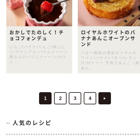
おかしでたのしく！チ
ロイヤルホワイトのバ
ョコフォンデュ
ナナあんこオープンサ
ンド
いちご/バナナ/りんご/緑ぶど
う/アクシアル バウムクーヘン
バター風味の黄金ロイヤルホ
屋さんのバウムクーヘン/ポテ
ワイト/バナナ/バター/レモン
ト...
汁/ローリー 手造りあんこ（粒
あん...
1
2
3
4
人気のレシピ