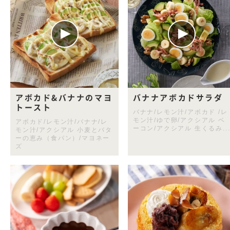
アボカド&バナナのマヨ
バナナアボカドサラダ
トースト
バナナ/レモン汁/アボカド /レ
モン汁/ゆで卵/アクシアル ベ
アボカド/レモン汁/バナナ/レ
ーコン/アクシアル 生くるみ..
モン汁/アクシアル 小麦とバタ
ーの恵み（食パン）/マヨネー
ズ