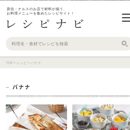
原信・ナルスのお店で材料が揃う、
お料理メニューを集めたレシピサイト！
TOP
>
レシピ
>
バナナ
バナナ