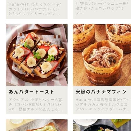
汁/無塩バター/グラニュー糖/
Hana-well ひとくちケーキ/
溶き卵 /チョコシロップ/ミ
カットメロン/バナナ/レモン
ン...
汁/ホイップクリーム/ピン...
あんバタートースト
米粉のバナナマフィン
アクシアル 小麦とバターの恵
Hana-well新潟県産米粉/アク
み（食パン6枚切り）/Hana-
シアルカカオ香るミルクココ
well 原信ナルスのあんこを...
ア/ベーキングパウダー/バナ..