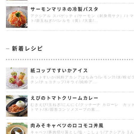
サーモンマリネの冷製パスタ
アクシアル スパゲッティ/サーモン（刺身用サク）/トマ
ト/新玉ねぎ/パレルモ（黄）/大葉/...
新着レシピ
紙コップですいかアイス
カットすいか/純粋アカシアはちみつ/レモン汁/水/粉ゼ
チン/チョコチップ/キウイ/純粋ア...
えびのトマトクリームカレー
むきえび/玉ねぎ/にんにく/クッチーナ カローレ カッ
トマト/水/固形コンソメスープの素...
肉みそキャベツのロコモコ丼風
キャベツ/豚肉切り落とし/塩・こしょう/アクシアル 1人