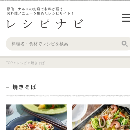
原信・ナルスのお店で材料が揃う、
お料理メニューを集めたレシピサイト！
TOP
>
レシピ
>
焼きそば
焼きそば