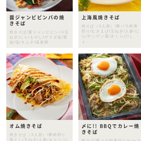
醤ジャンビビンバの焼
上海風焼きそば
きそば
焼そば（3人前）/豚バラ肉薄
切り/むきえび/玉ねぎ/人参/に
焼きそば/醤ジャンビビンバ/玉
ら/チンゲン菜/きくらげ/し
ねぎ/にら/もやし/サラダ油/醤
ょ...
油/塩/キムチ/温泉卵
オム焼きそば
〆に!! BBQでカレー焼
きそば
焼きそば（3人前）/豚肉切り
落とし/玉ねぎ/人参/キャベツ/
焼そば/豚バラ肉薄切り/ピーマ