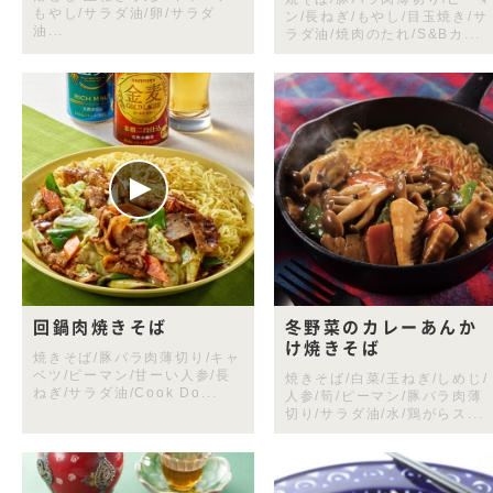
もやし/サラダ油/卵/サラダ
ン/長ねぎ/もやし/目玉焼き/サ
油...
ラダ油/焼肉のたれ/S&Bカ...
回鍋肉焼きそば
冬野菜のカレーあんか
け焼きそば
焼きそば/豚バラ肉薄切り/キャ
ベツ/ピーマン/甘ーい人参/長
焼きそば/白菜/玉ねぎ/しめじ/
ねぎ/サラダ油/Cook Do...
人参/筍/ピーマン/豚バラ肉薄
切り/サラダ油/水/鶏がらス...