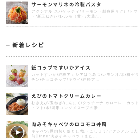
サーモンマリネの冷製パスタ
アクシアル スパゲッティ/サーモン（刺身用サク）/トマ
ト/新玉ねぎ/パレルモ（黄）/大葉/...
新着レシピ
紙コップですいかアイス
カットすいか/純粋アカシアはちみつ/レモン汁/水/粉ゼ
チン/チョコチップ/キウイ/純粋ア...
えびのトマトクリームカレー
むきえび/玉ねぎ/にんにく/クッチーナ カローレ カッ
トマト/水/固形コンソメスープの素...
肉みそキャベツのロコモコ丼風
キャベツ/豚肉切り落とし/塩・こしょう/アクシアル 1人
前Dinner肉みそキャベツ（また...