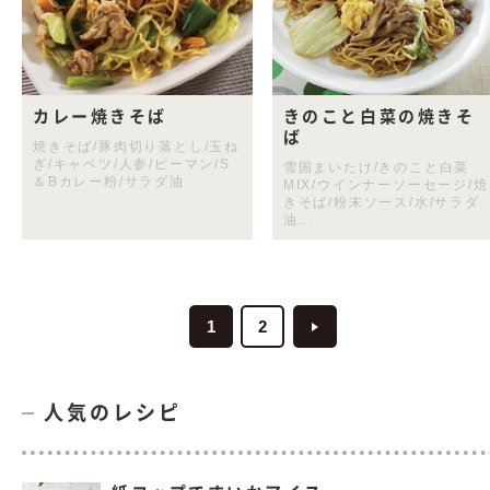
カレー焼きそば
きのこと白菜の焼きそ
ば
焼きそば/豚肉切り落とし/玉ね
ぎ/キャベツ/人参/ピーマン/S
雪国まいたけ/きのこと白菜
＆Bカレー粉/サラダ油
MIX/ウインナーソーセージ/焼
きそば/粉末ソース/水/サラダ
油...
1
2
人気のレシピ