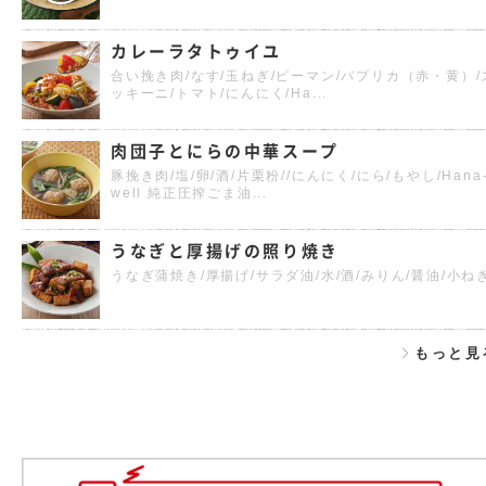
カレーラタトゥイユ
合い挽き肉/なす/玉ねぎ/ピーマン/パプリカ（赤・黄）/
ッキーニ/トマト/にんにく/Ha...
肉団子とにらの中華スープ
豚挽き肉/塩/卵/酒/片栗粉//にんにく/にら/もやし/Hana
well 純正圧搾ごま油...
うなぎと厚揚げの照り焼き
うなぎ蒲焼き/厚揚げ/サラダ油/水/酒/みりん/醤油/小ね
もっと見