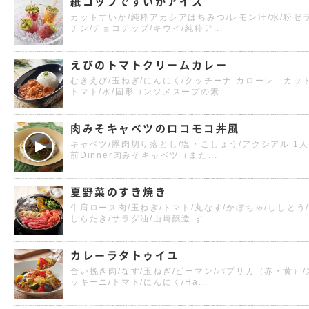
紙コップですいかアイス
カットすいか/純粋アカシアはちみつ/レモン汁/水/粉ゼ
チン/チョコチップ/キウイ/純粋ア...
えびのトマトクリームカレー
むきえび/玉ねぎ/にんにく/クッチーナ カローレ カッ
トマト/水/固形コンソメスープの素...
肉みそキャベツのロコモコ丼風
キャベツ/豚肉切り落とし/塩・こしょう/アクシアル 1人
前Dinner肉みそキャベツ（また...
夏野菜のすき焼き
牛肩ロース肉/玉ねぎ/トマト/丸なす/かぼちゃ/ししとう
しらたき/サラダ油/山崎醸造 す...
カレーラタトゥイユ
合い挽き肉/なす/玉ねぎ/ピーマン/パプリカ（赤・黄）/
ッキーニ/トマト/にんにく/Ha...