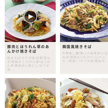
豚肉とほうれん草のあ
韓国風焼きそば
んかけ焼きそば
中華蒸し麺/豚バラ肉薄切り/玉
ねぎ/雪国まいたけ/にら/ナム
焼きそば/サラダ油/白菜/玉ね
ル（惣菜）/サラダ油/醤油/S..
ぎ/乾燥きくらげ/人参/ほうれ
ん草/豚肉切り落とし/サラダ
油...