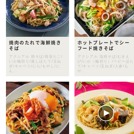
焼肉のたれで海鮮焼き
ホットプレートでシー
そば
フード焼きそば
アクシアル 焼そば/壺旨たこ/
アクシアル 塩焼そば/むきえ
いか輪切り/蒸しほたて/玉ね
び/いか（輪切り）/ベビーほた
ぎ/キャベツ/にら/もやし/に
て/キャベツ/玉ねぎ/人参/も
ん...
や...