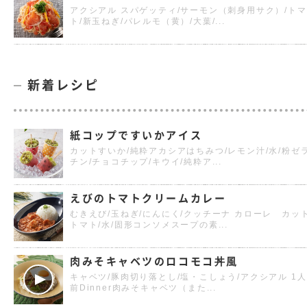
アクシアル スパゲッティ/サーモン（刺身用サク）/トマ
ト/新玉ねぎ/パレルモ（黄）/大葉/...
新着レシピ
紙コップですいかアイス
カットすいか/純粋アカシアはちみつ/レモン汁/水/粉ゼ
チン/チョコチップ/キウイ/純粋ア...
えびのトマトクリームカレー
むきえび/玉ねぎ/にんにく/クッチーナ カローレ カッ
トマト/水/固形コンソメスープの素...
肉みそキャベツのロコモコ丼風
キャベツ/豚肉切り落とし/塩・こしょう/アクシアル 1人
前Dinner肉みそキャベツ（また...