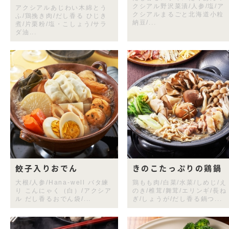
クシアル野沢菜漬/人参/塩/ア
アクシアルあじわい木綿とう
クシアルまるごと北海道小粒
ふ/鶏挽き肉/だし香る ひじき
納豆/...
煮/片栗粉/塩・こしょう/サラ
ダ油...
餃子入りおでん
きのこたっぷりの鶏鍋
大根/人参/Hana-well バタ練
鶏もも肉/白菜/水菜/しめじ/え
り こんにゃく（白）/アクシア
のき/椎茸/舞茸/エリンギ/長ね
ル だし香るおでん袋/...
ぎ/しょうが/だし香る鍋つ...