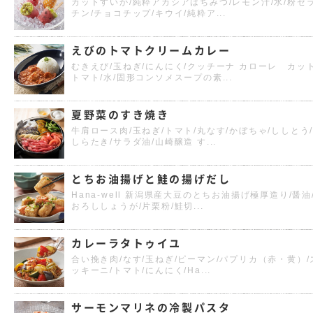
カットすいか/純粋アカシアはちみつ/レモン汁/水/粉ゼ
チン/チョコチップ/キウイ/純粋ア...
えびのトマトクリームカレー
むきえび/玉ねぎ/にんにく/クッチーナ カローレ カッ
トマト/水/固形コンソメスープの素...
夏野菜のすき焼き
牛肩ロース肉/玉ねぎ/トマト/丸なす/かぼちゃ/ししとう
しらたき/サラダ油/山崎醸造 す...
とちお油揚げと鮭の揚げだし
Hana-well 新潟県産大豆のとちお油揚げ極厚造り/醤油
おろししょうが/片栗粉/鮭切...
カレーラタトゥイユ
合い挽き肉/なす/玉ねぎ/ピーマン/パプリカ（赤・黄）/
ッキーニ/トマト/にんにく/Ha...
サーモンマリネの冷製パスタ