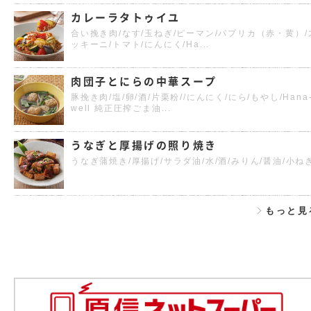
カレーラタトゥイユ
合い挽き肉/なす/玉ねぎ/ピーマン/パプリカ（赤・黄）/
ッキーニ/トマト/にんにく/Ha...
肉団子とにらの中華スープ
豚挽き肉/塩/卵/酒/片栗粉//にんにく/にら/もやし/Hana
well 純正圧搾ごま油...
うなぎと厚揚げの照り焼き
うなぎ蒲焼き/厚揚げ/サラダ油/水/酒/みりん/醤油/小ね
もっと見