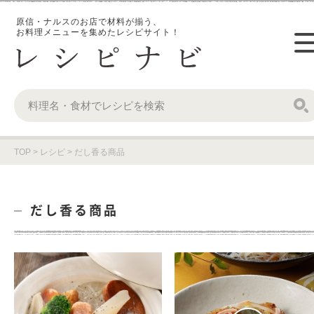
原信・ナルスのお店で材料が揃う、
お料理メニューを集めたレシピサイト！
TOP
>
レシピ
>
だし香る商品
だし香る商品