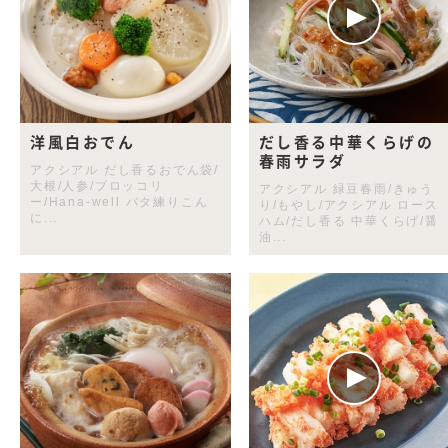
洋風白おでん
だし香る中華くらげの
春雨サラダ
アクシアル だし香るおでん袋/
大根/人参/ブロッコリ
アクシアル 緑豆春雨/きゅう
ー/Hana-well バタ練りこん
り/もやし/アクシアル ロース
に...
ハム/だし香る 中華くらげ/醤
油...