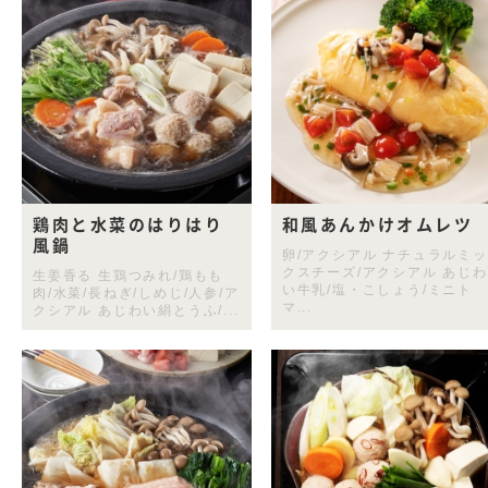
鶏肉と水菜のはりはり
和風あんかけオムレツ
風鍋
卵/アクシアル ナチュラルミッ
クスチーズ/アクシアル あじわ
生姜香る 生鶏つみれ/鶏もも
い牛乳/塩・こしょう/ミニト
肉/水菜/長ねぎ/しめじ/人参/ア
マ...
クシアル あじわい絹とうふ/...