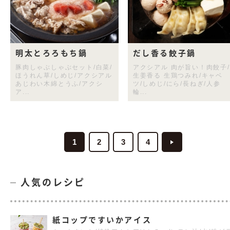
明太とろろもち鍋
だし香る餃子鍋
豚肉しゃぶしゃぶセット/白菜/
アクシアル 肉が旨い！肉餃子/
ほうれん草/しめじ/アクシアル
生姜香る 生鶏つみれ/キャベ
あじわい木綿とうふ/アクシ
ツ/しめじ/にら/長ねぎ/人参
ア...
輪...
1
2
3
4
人気のレシピ
紙コップですいかアイス