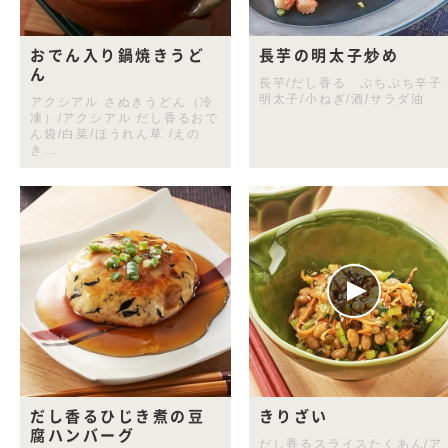
おでん入り鍋焼きうど
長芋の明太子炒め
ん
長芋/だし香る ぷちぷち辛子
明太子/小ねぎ/酒/サラダ油
アクシアル さぬきうどん（冷
凍）/アクシアル だし香るおで
ん袋/白菜/ほうれん草 /えの
き...
だし香るひじき煮の豆
きりざい
腐ハンバーグ
だし香るスライスたくあん/ア