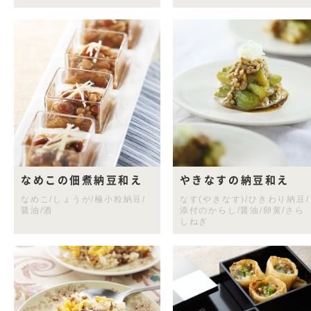
なめこの佃煮納豆和え
やきなすの納豆和え
なめこ/しょうが/極小粒納豆/
なす(やきなす)/ひきわり納豆/
醤油/酒
添付のからし/醤油/卵黄/さら
しねぎ