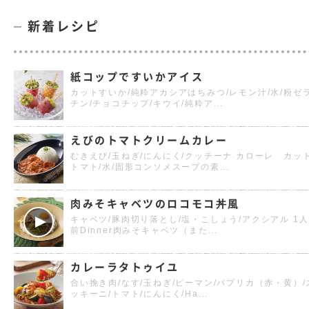
新着レシピ
紙コップですいかアイス
カットすいか/純粋アカシアはちみつ/レモン汁/水/粉ゼ
チン/チョコチップ/キウイ/純粋ア...
えびのトマトクリームカレー
むきえび/玉ねぎ/にんにく/クッチーナ カローレ カッ
トマト/水/固形コンソメスープの素...
肉みそキャベツのロコモコ丼風
キャベツ/豚肉切り落とし/塩・こしょう/アクシアル 1人
前Dinner肉みそキャベツ（また...
カレーラタトゥイユ
合い挽き肉/なす/玉ねぎ/ピーマン/パプリカ（赤・黄）/
ッキーニ/トマト/にんにく/Ha...