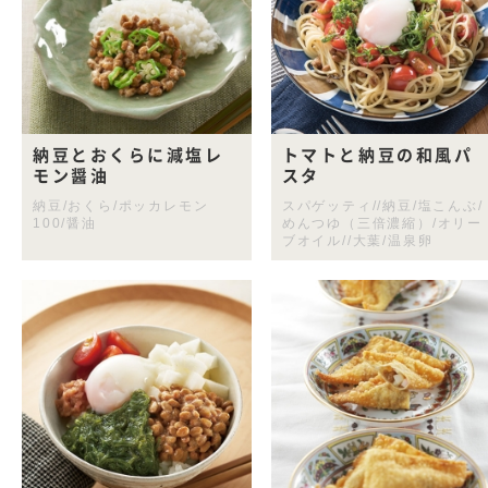
納豆とおくらに減塩レ
トマトと納豆の和風パ
モン醤油
スタ
納豆/おくら/ポッカレモン
スパゲッティ//納豆/塩こんぶ/
100/醤油
めんつゆ（三倍濃縮）/オリー
ブオイル//大葉/温泉卵