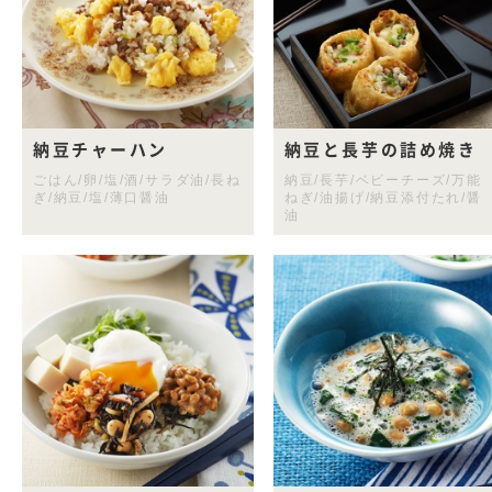
納豆チャーハン
納豆と長芋の詰め焼き
ごはん/卵/塩/酒/サラダ油/長ね
納豆/長芋/ベビーチーズ/万能
ぎ/納豆/塩/薄口醤油
ねぎ/油揚げ/納豆添付たれ/醤
油