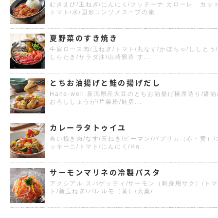
むきえび/玉ねぎ/にんにく/クッチーナ カローレ カッ
トマト/水/固形コンソメスープの素...
夏野菜のすき焼き
牛肩ロース肉/玉ねぎ/トマト/丸なす/かぼちゃ/ししとう
しらたき/サラダ油/山崎醸造 す...
とちお油揚げと鮭の揚げだし
Hana-well 新潟県産大豆のとちお油揚げ極厚造り/醤油
おろししょうが/片栗粉/鮭切...
カレーラタトゥイユ
合い挽き肉/なす/玉ねぎ/ピーマン/パプリカ（赤・黄）/
ッキーニ/トマト/にんにく/Ha...
サーモンマリネの冷製パスタ
アクシアル スパゲッティ/サーモン（刺身用サク）/トマ
ト/新玉ねぎ/パレルモ（黄）/大葉/...