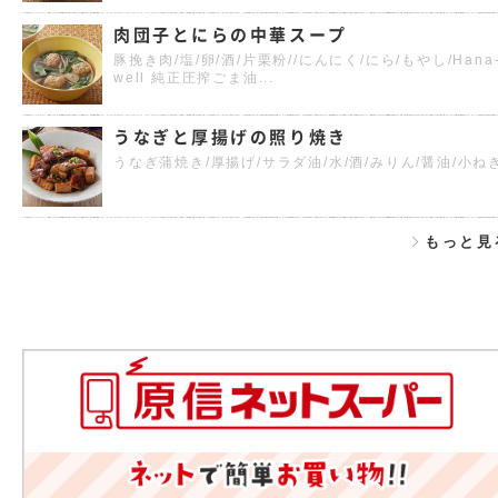
肉団子とにらの中華スープ
豚挽き肉/塩/卵/酒/片栗粉//にんにく/にら/もやし/Hana
well 純正圧搾ごま油...
うなぎと厚揚げの照り焼き
うなぎ蒲焼き/厚揚げ/サラダ油/水/酒/みりん/醤油/小ね
もっと見