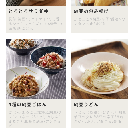
とろとろサラダ丼
納豆の包み揚げ
長芋/納豆/ミニトマト/だし香
かまぼこ//納豆/辛子/醤油//ワ
るシャキシャキめかぶ/梅干し/
ンタンの皮/揚げ油
温泉卵/ごはん
4種の納豆ごはん
納豆うどん
ごはん/まるごと北海道納豆/タ
うどん（乾麺）/ひきわり納豆/
レ/マヨネーズ/パセリみじん/
納豆のタレ/納豆の辛子/長ね
まるごと北海道納豆/アンチョ
ぎ/かつおぶし/白ごま/醤油
ビ...