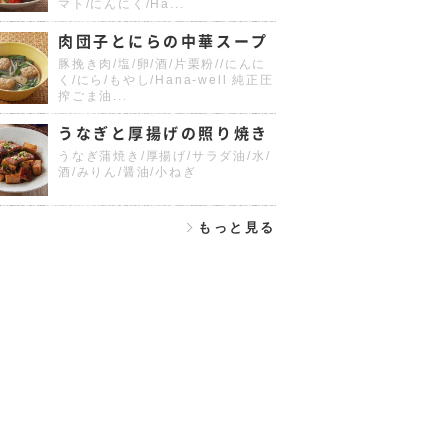
マト/にんにく/Ha...
肉団子とにらの中華スープ
豚挽き肉/塩/卵/酒/片栗粉//にんに
く/にら/もやし/Hana-well 純正圧
搾ごま油...
うなぎと厚揚げの照り焼き
うなぎ蒲焼き/厚揚げ/サラダ油/水/
酒/みりん/醤油/小ねぎ
もっと見る