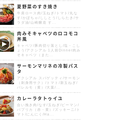
夏野菜のすき焼き
牛肩ロース肉/玉ねぎ/トマト/丸な
す/かぼちゃ/ししとう/しらたき/サ
ラダ油/山崎醸造 す...
肉みそキャベツのロコモコ
丼風
キャベツ/豚肉切り落とし/塩・こし
ょう/アクシアル 1人前Dinner肉み
そキャベツ（また...
サーモンマリネの冷製パス
タ
アクシアル スパゲッティ/サーモン
（刺身用サク）/トマト/新玉ねぎ/
パレルモ（黄）/大葉/...
カレーラタトゥイユ
合い挽き肉/なす/玉ねぎ/ピーマン/
パプリカ（赤・黄）/ズッキーニ/ト
マト/にんにく/Ha...