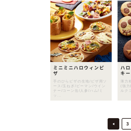
ミニミニハロウィンピ
ハロ
ザ
キー
手のひらピザの生地/ピザ用ソ
薄力粉
ース/玉ねぎ/ピーマン/ウイン
(強力
ナー/コーン缶/人参/ハム/ミ
ルクコ
ッ...
3