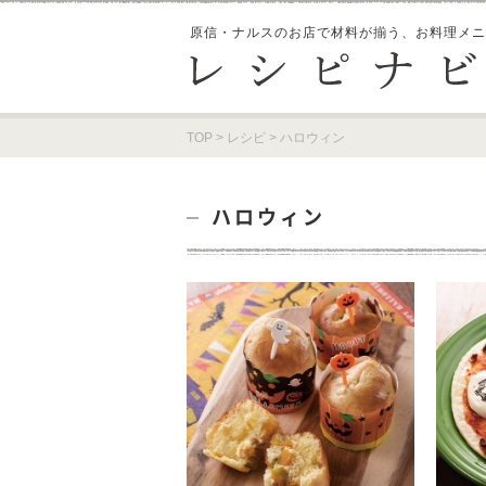
原信・ナルスのお店で材料が揃う、
お料理メニ
TOP
>
レシピ
>
ハロウィン
ハロウィン