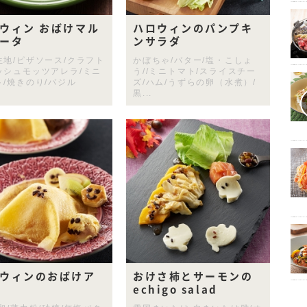
ウィン おばけマル
ハロウィンのパンプキ
ータ
ンサラダ
生地/ピザソース/クラフト
かぼちゃ/バター/塩・こしょ
ッシュモッツアレラ/ミニ
う//ミニトマト/スライスチー
ト/焼きのり/バジル
ズ/ハム/うずらの卵（水煮）/
黒...
ウィンのおばけア
おけさ柿とサーモンの
echigo salad