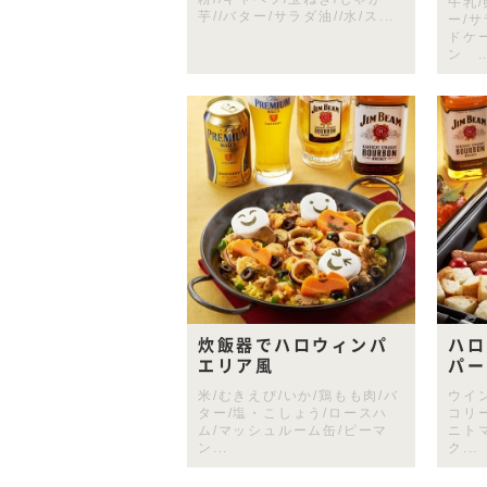
牛乳/
芋//バター/サラダ油//水/ス...
ー/
ドケ
ン ..
炊飯器でハロウィンパ
ハロ
エリア風
パー
米/むきえび/いか/鶏もも肉/バ
ウイ
ター/塩・こしょう/ロースハ
コリ
ム/マッシュルーム缶/ピーマ
ニト
ン...
ク...