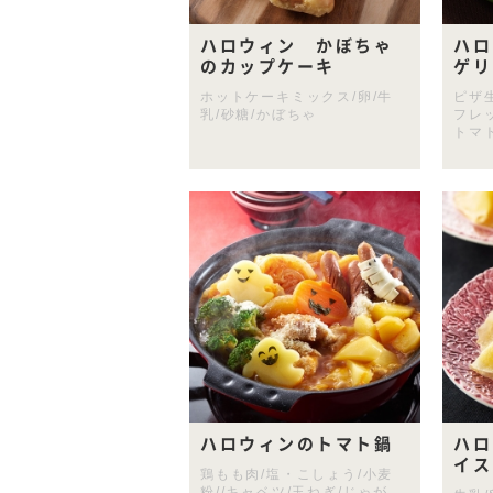
ハロウィン かぼちゃ
ハロ
のカップケーキ
ゲリ
ホットケーキミックス/卵/牛
ピザ
乳/砂糖/かぼちゃ
フレ
トマ
ハロウィンのトマト鍋
ハロ
イス
鶏もも肉/塩・こしょう/小麦
粉//キャベツ/玉ねぎ/じゃが