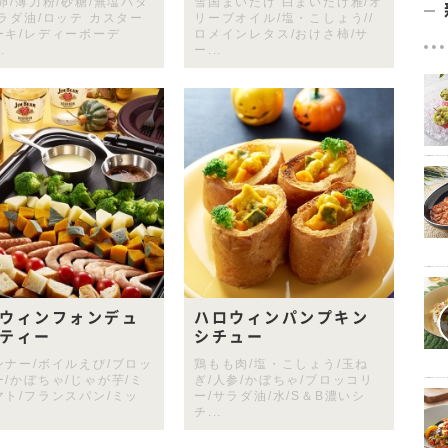
卵/薄力粉/砂糖/無塩バタ
雪国まいたけ 白まいたけ雅/オ
サラダ油/ロッテ カスター
リーブオイル/塩・こしょう//
ーキ/レディーボーデ
ロメインレタス/おけさ柿/サ
.
ー...
ウィンフォンデュ
ハロウィンパンプキン
ティー
シチュー
ンナー/ボイルえび/ブロッ
鶏もも肉/塩・こしょう/玉ね
ー/かぼちゃ/じゃが芋/ミ
ぎ/人参/かぼちゃ/ブロッコリ
マト/フランスパン/ミッ
ー/サラダ油/水/S＆B濃いシ
チ...