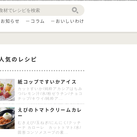
お知らせ
コラム
おいしいわけ
人気のレシピ
紙コップですいかアイス
カットすいか/純粋アカシアはちみ
つ/レモン汁/水/粉ゼラチン/チョコ
チップ/キウイ/純粋ア...
えびのトマトクリームカレ
ー
むきえび/玉ねぎ/にんにく/クッチ
ーナ カローレ カットトマト/水/
固形コンソメスープの素...