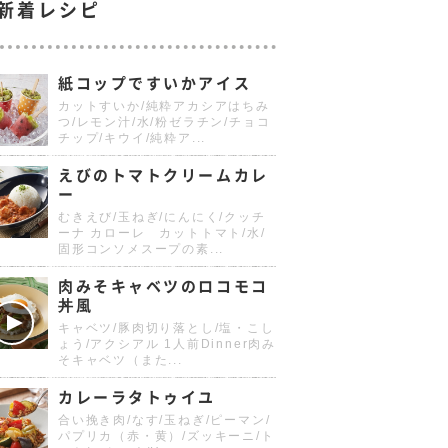
新着レシピ
紙コップですいかアイス
カットすいか/純粋アカシアはちみ
つ/レモン汁/水/粉ゼラチン/チョコ
チップ/キウイ/純粋ア...
えびのトマトクリームカレ
ー
むきえび/玉ねぎ/にんにく/クッチ
ーナ カローレ カットトマト/水/
固形コンソメスープの素...
肉みそキャベツのロコモコ
丼風
キャベツ/豚肉切り落とし/塩・こし
ょう/アクシアル 1人前Dinner肉み
そキャベツ（また...
カレーラタトゥイユ
合い挽き肉/なす/玉ねぎ/ピーマン/
パプリカ（赤・黄）/ズッキーニ/ト