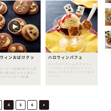
ウィンおばけクッ
ハロウィンパフェ
ロッテガーナミルクチョコレ
ート/マシュマロ/ロッテトッ
/バター/砂糖/卵/打ち粉
ポ/ロッテカスタードケーキ/ロ
粉)/薄力粉/カカオ香るミ
ッテパ...
コア//バター/砂糖...
4
5
6