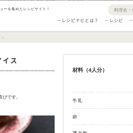
ューを集めたレシピサイト！
レシピナビとは？
レシピ
イス
アイス
材料
（4人分）
喜びです。
牛乳
卵