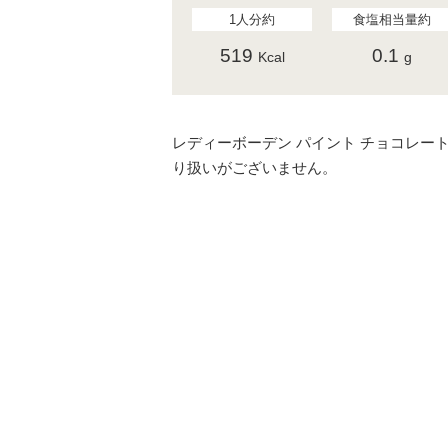
1人分約
食塩相当量約
519
0.1
Kcal
g
レディーボーデン パイント チョコレー
り扱いがございません。