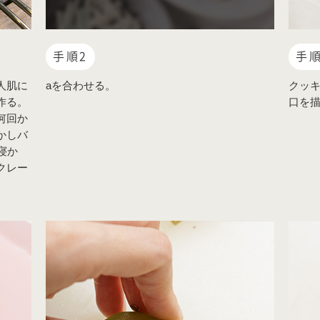
手順2
手順
人肌に
aを合わせる。
クッ
作る。
口を
何回か
かしバ
寝か
クレー