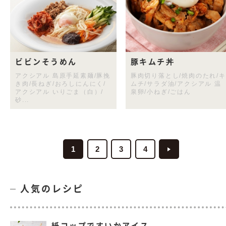
ビビンそうめん
豚キムチ丼
アクシアル 島原手延素麺/豚挽
豚肉切り落とし/焼肉のたれ/キ
き肉/長ねぎ/おろしにんにく/
ムチ/サラダ油/アクシアル 温
アクシアル いりごま（白）/
泉卵/小ねぎ/ごはん
砂...
1
2
3
4
人気のレシピ
紙コップですいかアイス