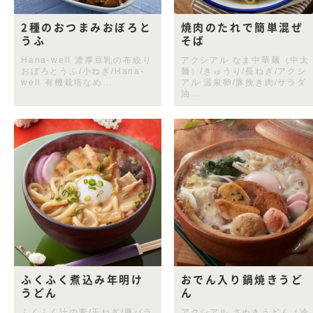
2種のおつまみおぼろと
焼肉のたれで簡単混ぜ
うふ
そば
Hana-well 濃厚豆乳の布絞り
アクシアル なま中華麺（中太
おぼろとうふ/小ねぎ/Hana-
麺）/きゅうり/長ねぎ/アクシ
well 有機栽培なめ...
アル 温泉卵/豚挽き肉/サラダ
油...
ふくふく煮込み年明け
おでん入り鍋焼きうど
うどん
ん
ふくふく汁の素/玉ねぎ/豚バラ
アクシアル さぬきうどん（冷