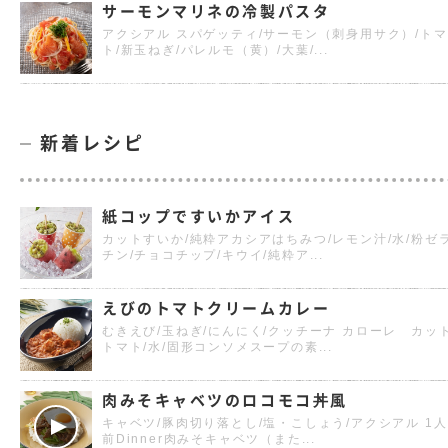
サーモンマリネの冷製パスタ
アクシアル スパゲッティ/サーモン（刺身用サク）/トマ
ト/新玉ねぎ/パレルモ（黄）/大葉/...
新着レシピ
紙コップですいかアイス
カットすいか/純粋アカシアはちみつ/レモン汁/水/粉ゼ
チン/チョコチップ/キウイ/純粋ア...
えびのトマトクリームカレー
むきえび/玉ねぎ/にんにく/クッチーナ カローレ カッ
トマト/水/固形コンソメスープの素...
肉みそキャベツのロコモコ丼風
キャベツ/豚肉切り落とし/塩・こしょう/アクシアル 1人
前Dinner肉みそキャベツ（また...