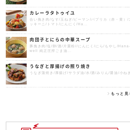
カレーラタトゥイユ
合い挽き肉/なす/玉ねぎ/ピーマン/パプリカ（赤・黄）/
ッキーニ/トマト/にんにく/Ha...
肉団子とにらの中華スープ
豚挽き肉/塩/卵/酒/片栗粉//にんにく/にら/もやし/Hana
well 純正圧搾ごま油...
うなぎと厚揚げの照り焼き
うなぎ蒲焼き/厚揚げ/サラダ油/水/酒/みりん/醤油/小ね
もっと見