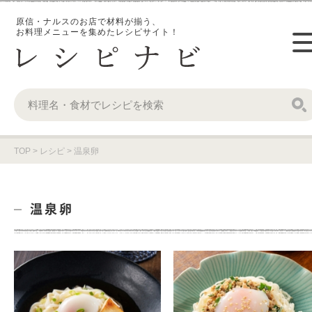
原信・ナルスのお店で材料が揃う、
お料理メニューを集めたレシピサイト！
TOP
>
レシピ
>
温泉卵
温泉卵