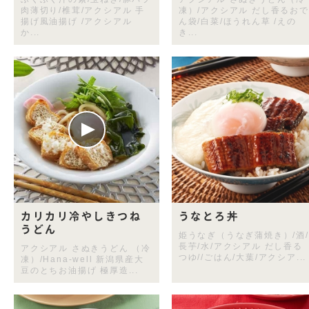
肉薄切り/椎茸/アクシアル 手
凍）/アクシアル だし香るおで
揚げ風油揚げ /アクシアル
ん袋/白菜/ほうれん草 /えの
か...
き...
カリカリ冷やしきつね
うなとろ丼
うどん
姫うなぎ（うなぎ蒲焼き）/酒/
長芋/水/アクシアル だし香る
アクシアル さぬきうどん （冷
つゆ//ごはん/大葉/アクシア...
凍）/Hana-well 新潟県産大
豆のとちお油揚げ 極厚造...