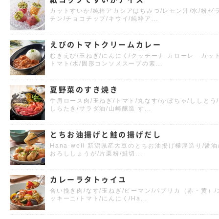
カットすいか/純粋アカシアはちみつ/レモン汁/水/粉ゼ
チン/チョコチップ/キウイ/純粋ア...
えびのトマトクリームカレー
むきえび/玉ねぎ/にんにく/クッチーナ カローレ カッ
トマト/水/固形コンソメスープの素...
夏野菜のすき焼き
牛肩ロース肉/玉ねぎ/トマト/丸なす/かぼちゃ/ししとう
しらたき/サラダ油/山崎醸造 す...
とちお油揚げと鮭の揚げだし
Hana-well 新潟県産大豆のとちお油揚げ極厚造り/醤油
おろししょうが/片栗粉/鮭切...
カレーラタトゥイユ
合い挽き肉/なす/玉ねぎ/ピーマン/パプリカ（赤・黄）/
ッキーニ/トマト/にんにく/Ha...