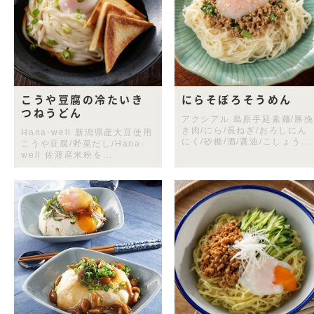
こうや豆腐の冷たいき
にらそぼろそうめん
つねうどん
アクシアル 島原手延素麺/豚挽
き肉/にら/長ねぎ/おろしにん
Hana-well 新潟県産大豆使用
にく/砂糖/酒/醤油/こしょう...
こうや豆腐/野菜だし/Hana-
well 佐渡産米粉を...