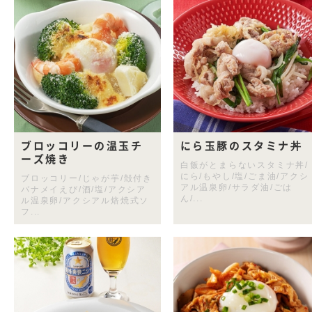
ブロッコリーの温玉チ
にら玉豚のスタミナ丼
ーズ焼き
白飯がとまらないスタミナ丼/
にら/もやし/塩/ごま油/アクシ
ブロッコリー/じゃが芋/殻付き
アル温泉卵/サラダ油/ごは
バナメイえび/酒/塩/アクシア
ん/...
ル温泉卵/アクシアル焙焼式ソ
フ...