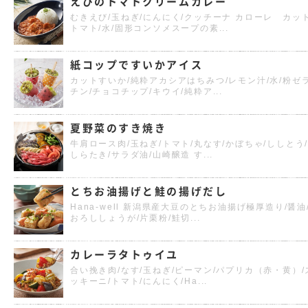
えびのトマトクリームカレー
むきえび/玉ねぎ/にんにく/クッチーナ カローレ カッ
トマト/水/固形コンソメスープの素...
紙コップですいかアイス
カットすいか/純粋アカシアはちみつ/レモン汁/水/粉ゼ
チン/チョコチップ/キウイ/純粋ア...
夏野菜のすき焼き
牛肩ロース肉/玉ねぎ/トマト/丸なす/かぼちゃ/ししとう
しらたき/サラダ油/山崎醸造 す...
とちお油揚げと鮭の揚げだし
Hana-well 新潟県産大豆のとちお油揚げ極厚造り/醤油
おろししょうが/片栗粉/鮭切...
カレーラタトゥイユ
合い挽き肉/なす/玉ねぎ/ピーマン/パプリカ（赤・黄）/
ッキーニ/トマト/にんにく/Ha...