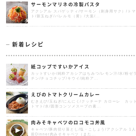
サーモンマリネの冷製パスタ
アクシアル スパゲッティ/サーモン（刺身用サク）/トマ
ト/新玉ねぎ/パレルモ（黄）/大葉/...
新着レシピ
紙コップですいかアイス
カットすいか/純粋アカシアはちみつ/レモン汁/水/粉ゼ
チン/チョコチップ/キウイ/純粋ア...
えびのトマトクリームカレー
むきえび/玉ねぎ/にんにく/クッチーナ カローレ カッ
トマト/水/固形コンソメスープの素...
肉みそキャベツのロコモコ丼風
キャベツ/豚肉切り落とし/塩・こしょう/アクシアル 1人
前Dinner肉みそキャベツ（また...