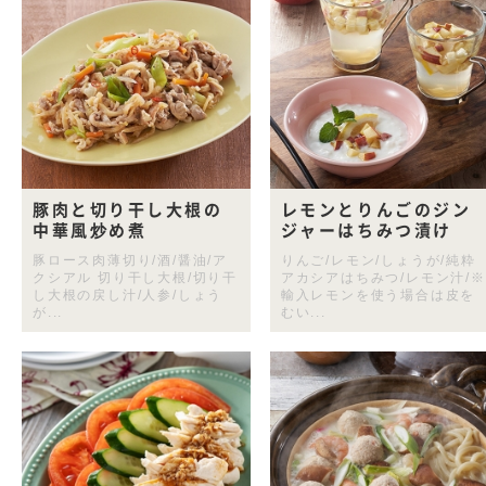
豚肉と切り干し大根の
レモンとりんごのジン
中華風炒め煮
ジャーはちみつ漬け
豚ロース肉薄切り/酒/醤油/ア
りんご/レモン/しょうが/純粋
クシアル 切り干し大根/切り干
アカシアはちみつ/レモン汁/※
し大根の戻し汁/人参/しょう
輸入レモンを使う場合は皮を
が...
むい...