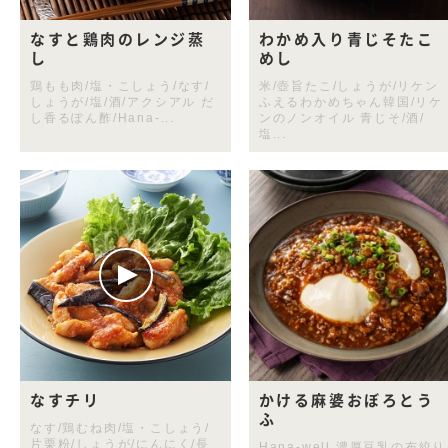
なすと鶏肉のレンジ蒸
わかめ入り青じそたこ
し
めし
鶏もも肉/塩・こしょう/なす/
米/壺旨たこ/しょうが/リケン
しょうが/塩/酒/アクシアル だ
ふえるわかめちゃん韓国/リケ
し香るぽん酢/Hana-...
ンのノンオイル 青じそ/酒/
塩...
なすチリ
かける麻婆おぼろとう
ふ
なす/鶏むね肉/塩・こしょう/
片栗粉/しょうが/にんにく/長
Hana-well 濃厚豆乳の布絞り