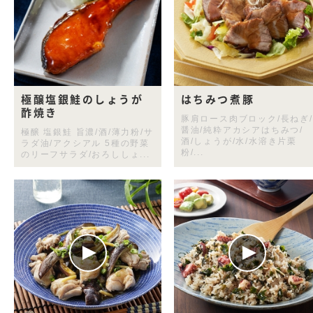
極醸塩銀鮭のしょうが
はちみつ煮豚
酢焼き
豚肩ロース肉ブロック/長ねぎ/
醤油/純粋アカシアはちみつ/
極醸 塩銀鮭 旨濃/酒/薄力粉/サ
酒/しょうが/水/水溶き片栗
ラダ油/アクシアル 5種の野菜
粉/...
のリーフサラダ/おろししょ...