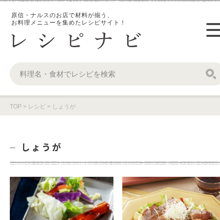
原信・ナルスのお店で材料が揃う、
お料理メニューを集めたレシピサイト！
TOP
>
レシピ
>
しょうが
しょうが