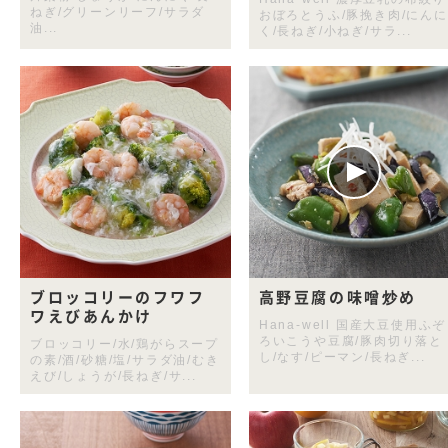
ねぎ/グリーンリーフ/サラダ
おぼろとうふ/豚挽き肉/にんに
油...
く/長ねぎ/小ねぎ/サラ...
ブロッコリーのフワフ
高野豆腐の味噌炒め
ワえびあんかけ
Hana-well 国産大豆使用ふぞ
ろいこうや豆腐/豚肉切り落と
ブロッコリー/水/鶏がらスープ
し/なす/ピーマン/長ねぎ...
の素/酒/砂糖/塩/サラダ油/むき
えび/しょうが/長ねぎ/サ...