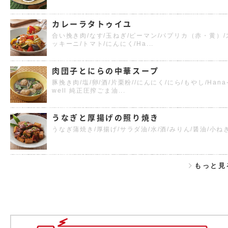
カレーラタトゥイユ
合い挽き肉/なす/玉ねぎ/ピーマン/パプリカ（赤・黄）/
ッキーニ/トマト/にんにく/Ha...
肉団子とにらの中華スープ
豚挽き肉/塩/卵/酒/片栗粉//にんにく/にら/もやし/Hana
well 純正圧搾ごま油...
うなぎと厚揚げの照り焼き
うなぎ蒲焼き/厚揚げ/サラダ油/水/酒/みりん/醤油/小ね
もっと見