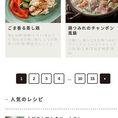
ごま香る蒸し鶏
鶏つみれのチャンポン
風鍋
鶏むね肉/砂糖/トマト/きゅう
り/長ねぎの青い所/しょうが薄
三種だし織りなす生鶏つみれ/
切り/水/塩/酒/おろししょう...
アクシアル シーフードミック
ス/白菜/人参/玉ねぎ/椎茸/長
ね...
1
2
3
4
10
15
人気のレシピ