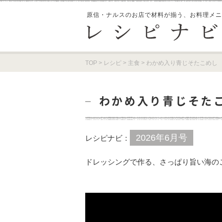
原信・ナルスのお店で材料が揃う、
お料理メニ
TOP
>
レシピ
>
主食
>
わかめ入り青じそたこめし
わかめ入り青じそた
2026年6月号
レシピナビ：
ドレッシングで作る、さっぱり旨い海の