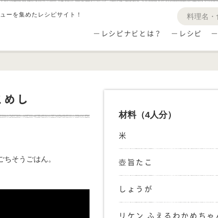
ューを集めたレシピサイト！
レシピナビとは？
レシピ
こめし
材料
（4人分）
米
ごちそうごはん。
壺旨たこ
しょうが
リケン ふえるわかめちゃ