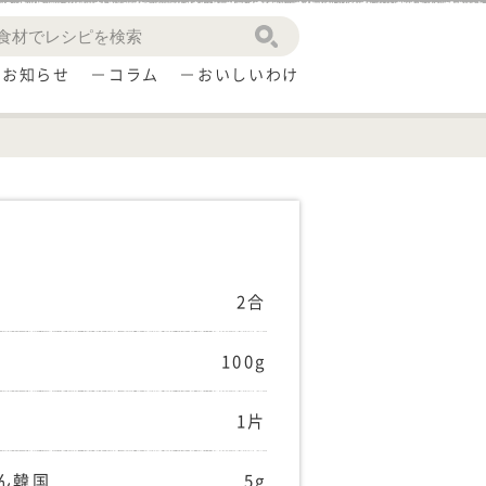
お知らせ
コラム
おいしいわけ
2合
100g
1片
ん韓国
5g