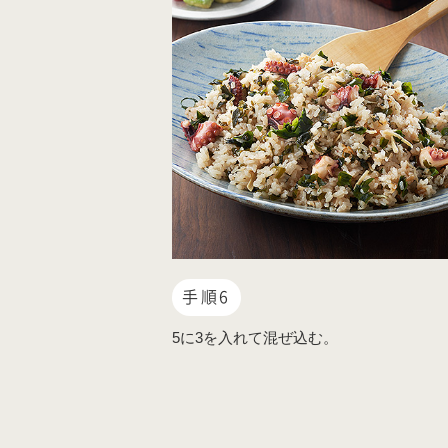
手順6
5に3を入れて混ぜ込む。