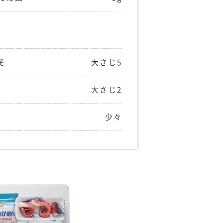
そ
大さじ5
大さじ2
少々