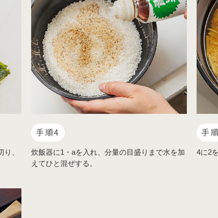
手順4
手順
切り、
炊飯器に1・aを入れ、分量の目盛りまで水を加
4に2
えてひと混ぜする。