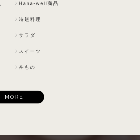
ん
Hana-well商品
時短料理
サラダ
スイーツ
丼もの
MORE