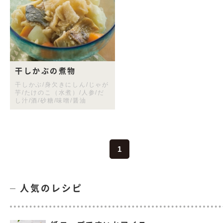
干しかぶの煮物
干しかぶ/身欠きにしん/じゃが
芋/たけのこ（水煮）/人参/だ
し汁/酒/砂糖/味噌/醤油
1
人気のレシピ