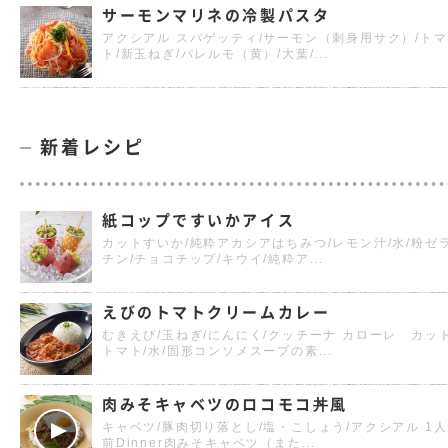
サーモンマリネの冷製パスタ
アクシアル スパゲッティ/サーモン（刺身用サク）/トマ
ト/新玉ねぎ/パレルモ（黄）/大葉/...
新着レシピ
紙コップですいかアイス
カットすいか/純粋アカシアはちみつ/レモン汁/水/粉ゼ
チン/チョコチップ/キウイ/純粋ア...
えびのトマトクリームカレー
むきえび/玉ねぎ/にんにく/クッチーナ カローレ カッ
トマト/水/固形コンソメスープの素...
肉みそキャベツのロコモコ丼風
キャベツ/豚肉切り落とし/塩・こしょう/アクシアル 1人
前Dinner肉みそキャベツ（また...