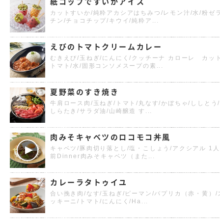
紙コップですいかアイス
カットすいか/純粋アカシアはちみつ/レモン汁/水/粉ゼ
チン/チョコチップ/キウイ/純粋ア...
えびのトマトクリームカレー
むきえび/玉ねぎ/にんにく/クッチーナ カローレ カッ
トマト/水/固形コンソメスープの素...
夏野菜のすき焼き
牛肩ロース肉/玉ねぎ/トマト/丸なす/かぼちゃ/ししとう
しらたき/サラダ油/山崎醸造 す...
肉みそキャベツのロコモコ丼風
キャベツ/豚肉切り落とし/塩・こしょう/アクシアル 1人
前Dinner肉みそキャベツ（また...
カレーラタトゥイユ
合い挽き肉/なす/玉ねぎ/ピーマン/パプリカ（赤・黄）/
ッキーニ/トマト/にんにく/Ha...