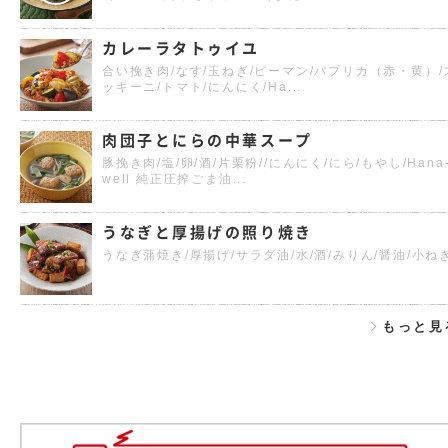
カレーラタトゥイユ
合い挽き肉/なす/玉ねぎ/ピーマン/パプリカ（赤・黄）/
ッキーニ/トマト/にんにく/Ha...
肉団子とにらの中華スープ
豚挽き肉/塩/卵/酒/片栗粉//にんにく/にら/もやし/Hana
well 純正圧搾ごま油...
うなぎと厚揚げの照り焼き
うなぎ蒲焼き/厚揚げ/サラダ油/水/酒/みりん/醤油/小ね
もっと見