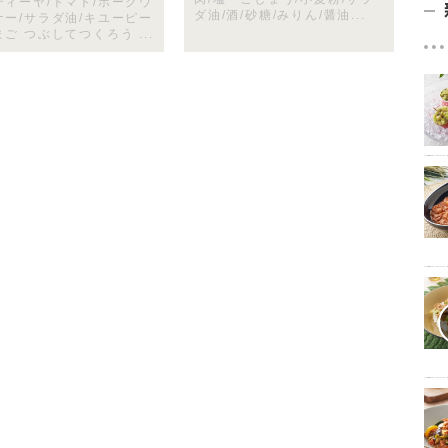
ティーヤ/トマト/ポークウ
ダ油/酒/砂糖/みりん/醤油...
ナー/サラダ油/キユーピー
ご つぶしてつくろう ...