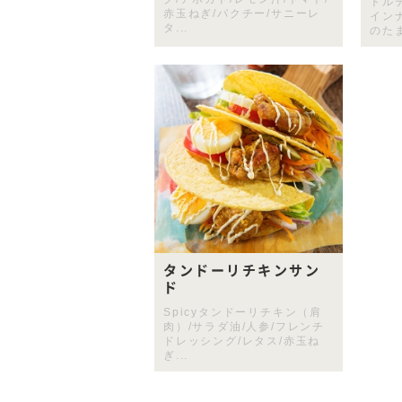
トル
赤玉ねぎ/パクチー/サニーレ
イン
タ...
のたま
タンドーリチキンサン
ド
Spicyタンドーリチキン（肩
肉）/サラダ油/人参/フレンチ
ドレッシング/レタス/赤玉ね
ぎ...