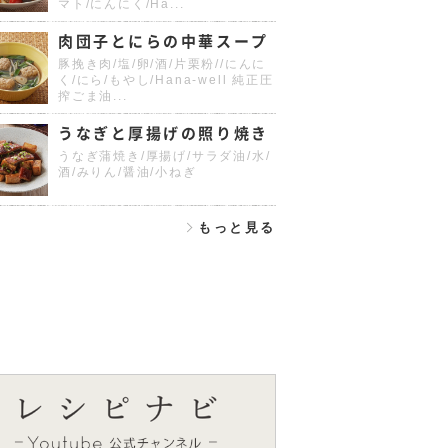
マト/にんにく/Ha...
肉団子とにらの中華スープ
豚挽き肉/塩/卵/酒/片栗粉//にんに
く/にら/もやし/Hana-well 純正圧
搾ごま油...
うなぎと厚揚げの照り焼き
うなぎ蒲焼き/厚揚げ/サラダ油/水/
酒/みりん/醤油/小ねぎ
もっと見る