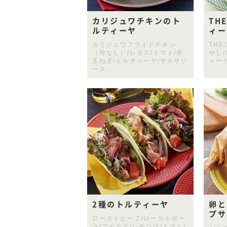
カリジュワチキンのト
TH
ルティーヤ
ィー
カリジュワフライドチキン
THE
（骨なし）/レタス/トマト/赤
やし/
玉ねぎ/トルティーヤ/サルサソ
ィー
ース...
2種のトルティーヤ
卵と
プサ
ローストビーフ/ローストポー
ク/アボカド/レモン汁/トマト/