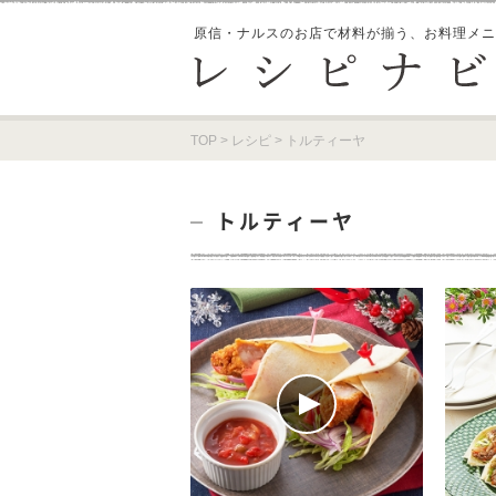
原信・ナルスのお店で材料が揃う、
お料理メニ
TOP
>
レシピ
>
トルティーヤ
トルティーヤ