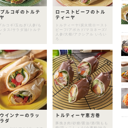
Eプルコギのトルテ
ローストビーフのトル
ヤ
ティーヤ
プルコギ/玉ねぎ/人参/も
トルティーヤ/炭火焼ロースト
レタス/サラダ油/トルテ
ビーフ/アボカド/マヨネーズ/
ヤ
人参/大根/アクシアル いろい
ろ...
ウインナーのラッ
トルティーヤ恵方巻
ラダ
豚挽き肉/砂糖/醤油/酒/鶏もも
肉/塩・こしょう/小麦粉/サラ