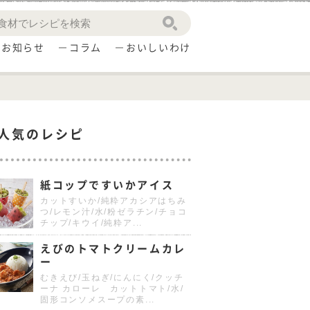
お知らせ
コラム
おいしいわけ
人気のレシピ
紙コップですいかアイス
カットすいか/純粋アカシアはちみ
つ/レモン汁/水/粉ゼラチン/チョコ
チップ/キウイ/純粋ア...
えびのトマトクリームカレ
ー
むきえび/玉ねぎ/にんにく/クッチ
ーナ カローレ カットトマト/水/
固形コンソメスープの素...