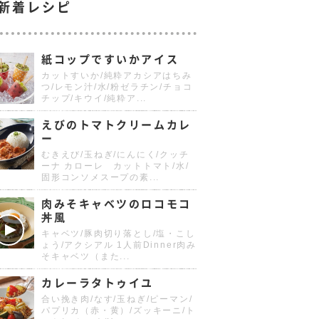
新着レシピ
紙コップですいかアイス
カットすいか/純粋アカシアはちみ
つ/レモン汁/水/粉ゼラチン/チョコ
チップ/キウイ/純粋ア...
えびのトマトクリームカレ
ー
むきえび/玉ねぎ/にんにく/クッチ
ーナ カローレ カットトマト/水/
固形コンソメスープの素...
肉みそキャベツのロコモコ
丼風
キャベツ/豚肉切り落とし/塩・こし
ょう/アクシアル 1人前Dinner肉み
そキャベツ（また...
カレーラタトゥイユ
合い挽き肉/なす/玉ねぎ/ピーマン/
パプリカ（赤・黄）/ズッキーニ/ト