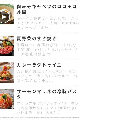
肉みそキャベツのロコモコ
丼風
キャベツ/豚肉切り落とし/塩・こし
ょう/アクシアル 1人前Dinner肉み
そキャベツ（また...
夏野菜のすき焼き
牛肩ロース肉/玉ねぎ/トマト/丸な
す/かぼちゃ/ししとう/しらたき/サ
ラダ油/山崎醸造 す...
カレーラタトゥイユ
合い挽き肉/なす/玉ねぎ/ピーマン/
パプリカ（赤・黄）/ズッキーニ/ト
マト/にんにく/Ha...
サーモンマリネの冷製パス
タ
アクシアル スパゲッティ/サーモン
（刺身用サク）/トマト/新玉ねぎ/
パレルモ（黄）/大葉/...