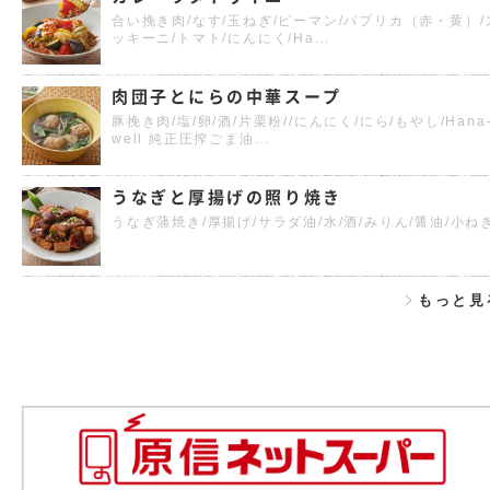
合い挽き肉/なす/玉ねぎ/ピーマン/パプリカ（赤・黄）/
ッキーニ/トマト/にんにく/Ha...
肉団子とにらの中華スープ
豚挽き肉/塩/卵/酒/片栗粉//にんにく/にら/もやし/Hana
well 純正圧搾ごま油...
うなぎと厚揚げの照り焼き
うなぎ蒲焼き/厚揚げ/サラダ油/水/酒/みりん/醤油/小ね
もっと見