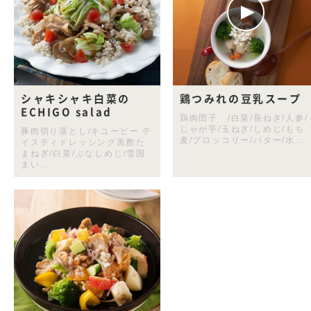
シャキシャキ白菜の
鶏つみれの豆乳スープ
ECHIGO salad
鶏肉団子 /白菜/長ねぎ/人参/
じゃが芋/玉ねぎ/しめじ/もち
豚肉切り落とし/キユーピー テ
麦/ブロッコリー/バター/水...
イスティドレッシング黒酢た
まねぎ/白菜/ぶなしめじ/雪国
まい...