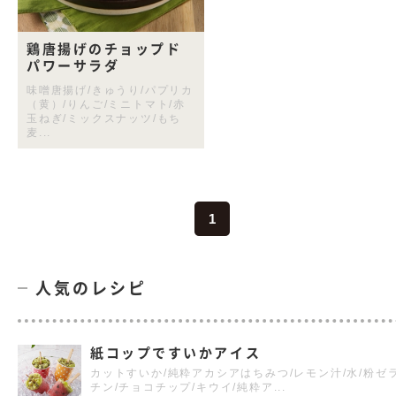
鶏唐揚げのチョップド
パワーサラダ
味噌唐揚げ/きゅうり/パプリカ
（黄）/りんご/ミニトマト/赤
玉ねぎ/ミックスナッツ/もち
麦...
1
人気のレシピ
紙コップですいかアイス
カットすいか/純粋アカシアはちみつ/レモン汁/水/粉ゼ
チン/チョコチップ/キウイ/純粋ア...