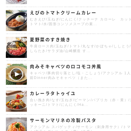
えびのトマトクリームカレー
むきえび/玉ねぎ/にんにく/クッチーナ カローレ カッ
トマト/水/固形コンソメスープの素...
夏野菜のすき焼き
牛肩ロース肉/玉ねぎ/トマト/丸なす/かぼちゃ/ししとう
しらたき/サラダ油/山崎醸造 す...
肉みそキャベツのロコモコ丼風
キャベツ/豚肉切り落とし/塩・こしょう/アクシアル 1人
前Dinner肉みそキャベツ（また...
カレーラタトゥイユ
合い挽き肉/なす/玉ねぎ/ピーマン/パプリカ（赤・黄）/
ッキーニ/トマト/にんにく/Ha...
サーモンマリネの冷製パスタ
アクシアル スパゲッティ/サーモン（刺身用サク）/トマ