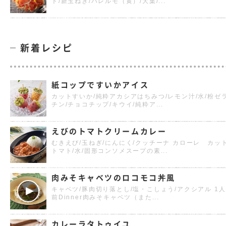
ト/新玉ねぎ/パレルモ（黄）/大葉/...
新着レシピ
紙コップですいかアイス
カットすいか/純粋アカシアはちみつ/レモン汁/水/粉ゼ
チン/チョコチップ/キウイ/純粋ア...
えびのトマトクリームカレー
むきえび/玉ねぎ/にんにく/クッチーナ カローレ カッ
トマト/水/固形コンソメスープの素...
肉みそキャベツのロコモコ丼風
キャベツ/豚肉切り落とし/塩・こしょう/アクシアル 1人
前Dinner肉みそキャベツ（また...
カレーラタトゥイユ