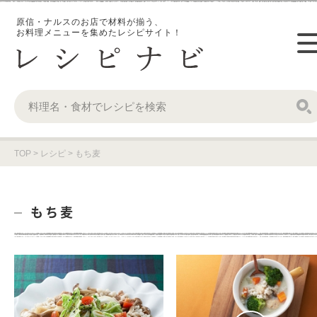
原信・ナルスのお店で材料が揃う、
お料理メニューを集めたレシピサイト！
TOP
>
レシピ
>
もち麦
もち麦