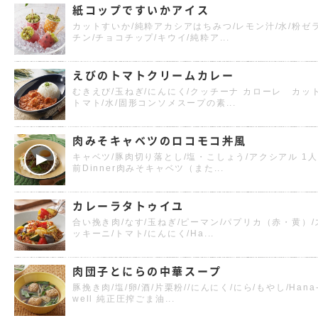
紙コップですいかアイス
カットすいか/純粋アカシアはちみつ/レモン汁/水/粉ゼ
チン/チョコチップ/キウイ/純粋ア...
えびのトマトクリームカレー
むきえび/玉ねぎ/にんにく/クッチーナ カローレ カッ
トマト/水/固形コンソメスープの素...
肉みそキャベツのロコモコ丼風
キャベツ/豚肉切り落とし/塩・こしょう/アクシアル 1人
前Dinner肉みそキャベツ（また...
カレーラタトゥイユ
合い挽き肉/なす/玉ねぎ/ピーマン/パプリカ（赤・黄）/
ッキーニ/トマト/にんにく/Ha...
肉団子とにらの中華スープ
豚挽き肉/塩/卵/酒/片栗粉//にんにく/にら/もやし/Hana
well 純正圧搾ごま油...