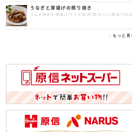
うなぎと厚揚げの照り焼き
うなぎ蒲焼き/厚揚げ/サラダ油/水/酒/みりん/醤油/小ね
もっと見