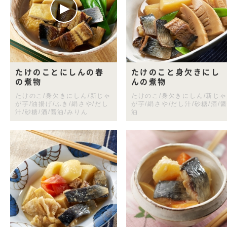
たけのことにしんの春
たけのこと身欠きにし
の煮物
んの煮物
たけのこ/身欠きにしん/新じゃ
たけのこ/身欠きにしん/新じゃ
が芋/油揚げ/ふき/絹さや/だし
が芋/絹さや/だし汁/砂糖/酒/
汁/砂糖/酒/醤油/みりん
油