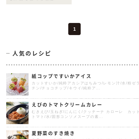
1
人気のレシピ
紙コップですいかアイス
カットすいか/純粋アカシアはちみつ/レモン汁/水/粉ゼ
チン/チョコチップ/キウイ/純粋ア...
えびのトマトクリームカレー
むきえび/玉ねぎ/にんにく/クッチーナ カローレ カッ
トマト/水/固形コンソメスープの素...
夏野菜のすき焼き