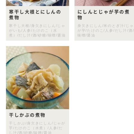
寒干し大根とにしんの
にしんとじゃが芋の煮
煮物
物
寒干し大根/身欠きにしん/じゃ
身欠きにしん/米のとぎ汁/じゃ
がいも/人参/たけのこ（水
が芋/たけのこ/人参/だし汁/酒
煮）/だし汁/酒/砂糖/味噌/醤油
味噌/醤油
干しかぶの煮物
干しかぶ/身欠きにしん/じゃが
芋/たけのこ（水煮）/人参/だ
し汁/酒/砂糖/味噌/醤油