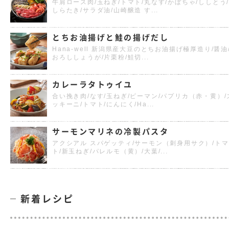
牛肩ロース肉/玉ねぎ/トマト/丸なす/かぼちゃ/ししとう
しらたき/サラダ油/山崎醸造 す...
とちお油揚げと鮭の揚げだし
Hana-well 新潟県産大豆のとちお油揚げ極厚造り/醤油
おろししょうが/片栗粉/鮭切...
カレーラタトゥイユ
合い挽き肉/なす/玉ねぎ/ピーマン/パプリカ（赤・黄）/
ッキーニ/トマト/にんにく/Ha...
サーモンマリネの冷製パスタ
アクシアル スパゲッティ/サーモン（刺身用サク）/トマ
ト/新玉ねぎ/パレルモ（黄）/大葉/...
新着レシピ