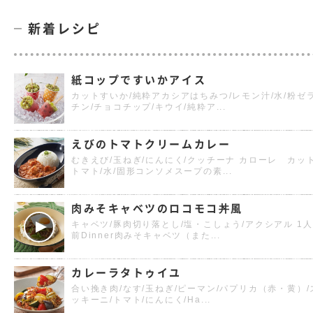
新着レシピ
紙コップですいかアイス
カットすいか/純粋アカシアはちみつ/レモン汁/水/粉ゼ
チン/チョコチップ/キウイ/純粋ア...
えびのトマトクリームカレー
むきえび/玉ねぎ/にんにく/クッチーナ カローレ カッ
トマト/水/固形コンソメスープの素...
肉みそキャベツのロコモコ丼風
キャベツ/豚肉切り落とし/塩・こしょう/アクシアル 1人
前Dinner肉みそキャベツ（また...
カレーラタトゥイユ
合い挽き肉/なす/玉ねぎ/ピーマン/パプリカ（赤・黄）/
ッキーニ/トマト/にんにく/Ha...