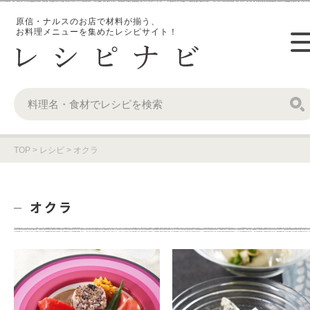
原信・ナルスのお店で材料が揃う、
お料理メニューを集めたレシピサイト！
TOP
>
レシピ
>
オクラ
オクラ