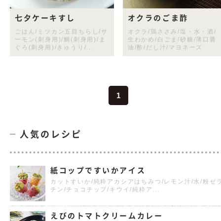
七夕ケーキすし
オクラのごま酢
ごはん/ミツカン五目ちらし/サ
オクラ/鶏ささみ/塩・水・酒/
ーモン(刺身用)/鯛(刺身用)/ま
生わかめ/白ごま/砂糖/薄口醤
ぐろ(刺身用)/きゅうり/...
油/酢/だし汁/マヨネーズ
1
人気のレシピ
紙コップですいかアイス
カットすいか/純粋アカシアはちみつ/レモン汁/水/粉ゼ
チン/チョコチップ/キウイ/純粋ア...
えびのトマトクリームカレー