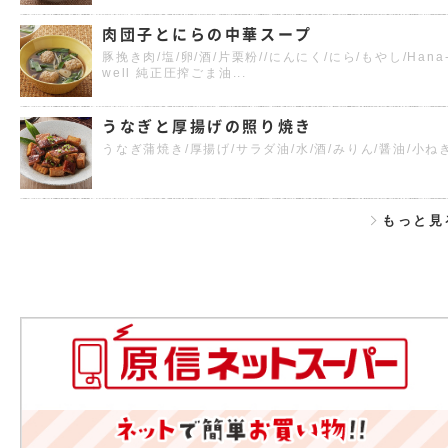
肉団子とにらの中華スープ
豚挽き肉/塩/卵/酒/片栗粉//にんにく/にら/もやし/Hana
well 純正圧搾ごま油...
うなぎと厚揚げの照り焼き
うなぎ蒲焼き/厚揚げ/サラダ油/水/酒/みりん/醤油/小ね
もっと見