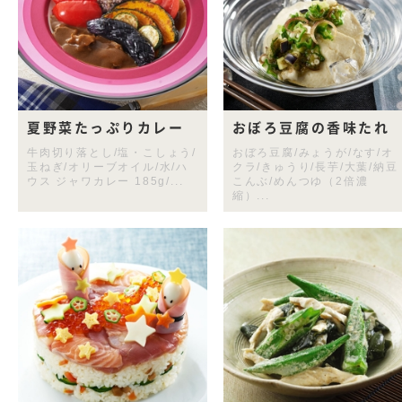
夏野菜たっぷりカレー
おぼろ豆腐の香味たれ
牛肉切り落とし/塩・こしょう/
おぼろ豆腐/みょうが/なす/オ
玉ねぎ/オリーブオイル/水/ハ
クラ/きゅうり/長芋/大葉/納豆
ウス ジャワカレー 185g/...
こんぶ/めんつゆ（2倍濃
縮）...