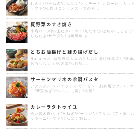
むきえび/玉ねぎ/にんにく/クッチーナ カローレ カッ
トマト/水/固形コンソメスープの素...
夏野菜のすき焼き
牛肩ロース肉/玉ねぎ/トマト/丸なす/かぼちゃ/ししとう
しらたき/サラダ油/山崎醸造 す...
とちお油揚げと鮭の揚げだし
Hana-well 新潟県産大豆のとちお油揚げ極厚造り/醤油
おろししょうが/片栗粉/鮭切...
サーモンマリネの冷製パスタ
アクシアル スパゲッティ/サーモン（刺身用サク）/トマ
ト/新玉ねぎ/パレルモ（黄）/大葉/...
カレーラタトゥイユ
合い挽き肉/なす/玉ねぎ/ピーマン/パプリカ（赤・黄）/
ッキーニ/トマト/にんにく/Ha...