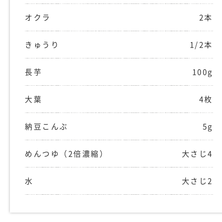
オクラ
2本
きゅうり
1/2本
長芋
100g
大葉
4枚
納豆こんぶ
5g
めんつゆ（2倍濃縮）
大さじ4
水
大さじ2