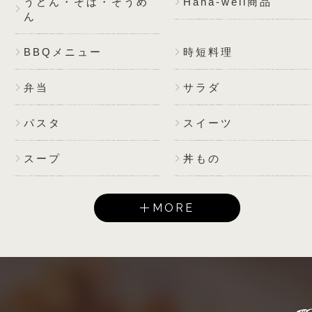
うどん・そば・そうめ
Hana-well商品
ん
BBQメニュー
時短料理
弁当
サラダ
パスタ
スイーツ
スープ
丼もの
MORE