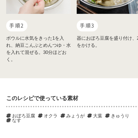
手順2
手順3
ボウルに水気をきった1を入
器におぼろ豆腐を盛り付け、
れ、納豆こんぶとめんつゆ・水
をかける。
を入れて混ぜる。30分ほどお
く。
このレシピで使っている素材
おぼろ豆腐
オクラ
みょうが
大葉
きゅうり
なす