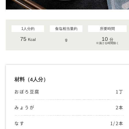
1人分約
食塩相当量約
所要時間
75
10
Kcal
g
分
※漬ける時間除く
材料
（4人分）
おぼろ豆腐
1丁
みょうが
2本
なす
1/2本