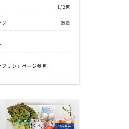
1/2束
ング
適量
＞
ンプリン」ページ参照。