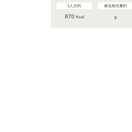
1人分約
食塩相当量約
870
Kcal
g