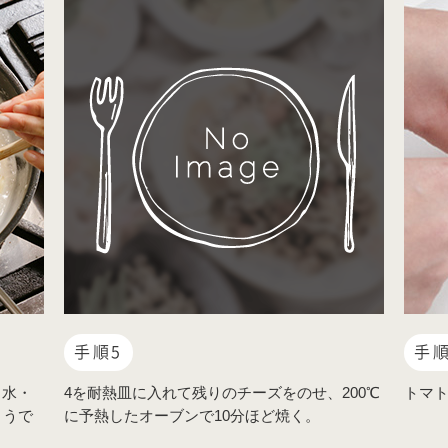
手順5
手順
・水・
4を耐熱皿に入れて残りのチーズをのせ、200℃
トマ
ょうで
に予熱したオーブンで10分ほど焼く。