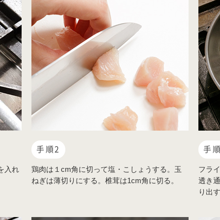
手順2
手順
を入れ
鶏肉は１cm角に切って塩・こしょうする。玉
フラ
ねぎは薄切りにする。椎茸は1cm角に切る。
透き
り出