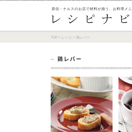
原信・ナルスのお店で材料が揃う、
お料理メニ
TOP
>
レシピ
>
鶏レバー
鶏レバー