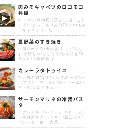
肉みそキャベツのロコモコ
丼風
キャベツ/豚肉切り落とし/塩・こし
ょう/アクシアル 1人前Dinner肉み
そキャベツ（また...
夏野菜のすき焼き
牛肩ロース肉/玉ねぎ/トマト/丸な
す/かぼちゃ/ししとう/しらたき/サ
ラダ油/山崎醸造 す...
カレーラタトゥイユ
合い挽き肉/なす/玉ねぎ/ピーマン/
パプリカ（赤・黄）/ズッキーニ/ト
マト/にんにく/Ha...
サーモンマリネの冷製パス
タ
アクシアル スパゲッティ/サーモン
（刺身用サク）/トマト/新玉ねぎ/
パレルモ（黄）/大葉/...