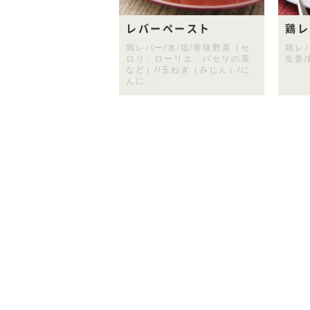
レバーペースト
鶏レ
鶏レバー/水/塩/香味野菜（セ
鶏レバ
ロリ、ローリエ、パセリの茎
生姜
など）//玉ねぎ（みじん）/に
んに...