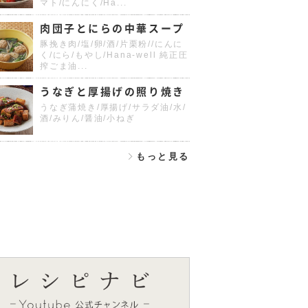
マト/にんにく/Ha...
肉団子とにらの中華スープ
豚挽き肉/塩/卵/酒/片栗粉//にんに
く/にら/もやし/Hana-well 純正圧
搾ごま油...
うなぎと厚揚げの照り焼き
うなぎ蒲焼き/厚揚げ/サラダ油/水/
酒/みりん/醤油/小ねぎ
もっと見る