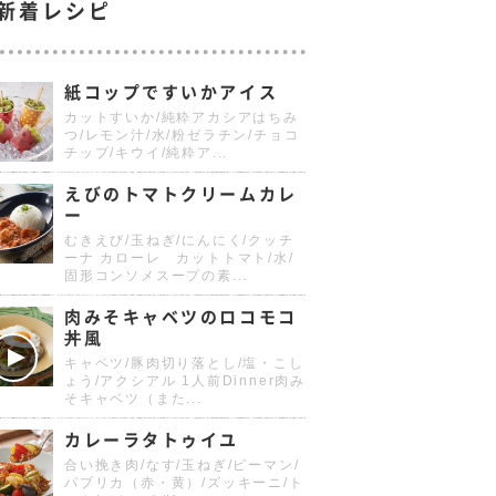
新着レシピ
紙コップですいかアイス
カットすいか/純粋アカシアはちみ
つ/レモン汁/水/粉ゼラチン/チョコ
チップ/キウイ/純粋ア...
えびのトマトクリームカレ
ー
むきえび/玉ねぎ/にんにく/クッチ
ーナ カローレ カットトマト/水/
固形コンソメスープの素...
肉みそキャベツのロコモコ
丼風
キャベツ/豚肉切り落とし/塩・こし
ょう/アクシアル 1人前Dinner肉み
そキャベツ（また...
カレーラタトゥイユ
合い挽き肉/なす/玉ねぎ/ピーマン/
パプリカ（赤・黄）/ズッキーニ/ト