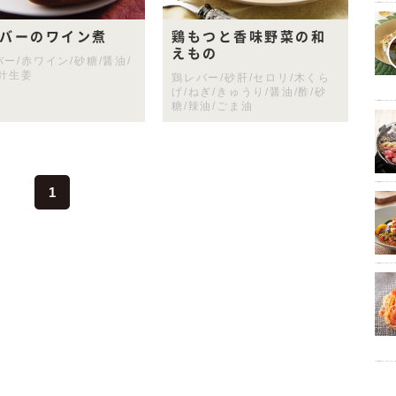
バーのワイン煮
鶏もつと香味野菜の和
えもの
ー/赤ワイン/砂糖/醤油/
/針生姜
鶏レバー/砂肝/セロリ/木くら
げ/ねぎ/きゅうり/醤油/酢/砂
糖/辣油/ごま油
1