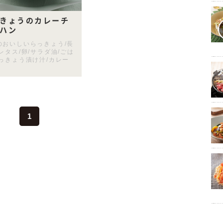
きょうのカレーチ
ハン
のおいしいらっきょう/長
レタス/卵/サラダ油/ごは
らっきょう漬け汁/カレー
1