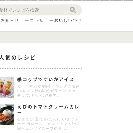
お知らせ
コラム
おいしいわけ
人気のレシピ
紙コップですいかアイス
カットすいか/純粋アカシアはちみ
つ/レモン汁/水/粉ゼラチン/チョコ
チップ/キウイ/純粋ア...
えびのトマトクリームカレ
ー
むきえび/玉ねぎ/にんにく/クッチ
ーナ カローレ カットトマト/水/
固形コンソメスープの素...