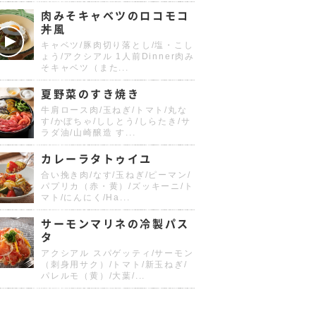
肉みそキャベツのロコモコ
丼風
キャベツ/豚肉切り落とし/塩・こし
ょう/アクシアル 1人前Dinner肉み
そキャベツ（また...
夏野菜のすき焼き
牛肩ロース肉/玉ねぎ/トマト/丸な
す/かぼちゃ/ししとう/しらたき/サ
ラダ油/山崎醸造 す...
カレーラタトゥイユ
合い挽き肉/なす/玉ねぎ/ピーマン/
パプリカ（赤・黄）/ズッキーニ/ト
マト/にんにく/Ha...
サーモンマリネの冷製パス
タ
アクシアル スパゲッティ/サーモン
（刺身用サク）/トマト/新玉ねぎ/
パレルモ（黄）/大葉/...