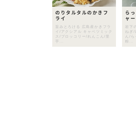
のりタルタルのかきフ
らっ
ライ
ャー
旨みとろける 広島産かきフラ
岩下
イ/アクシアル キャベツミック
ねぎ/
ス/ブロッコリー/れんこん/里
ん/
芋...
粉...