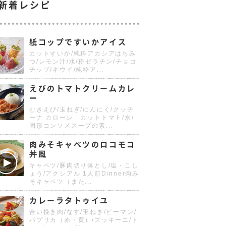
新着レシピ
紙コップですいかアイス
カットすいか/純粋アカシアはちみ
つ/レモン汁/水/粉ゼラチン/チョコ
チップ/キウイ/純粋ア...
えびのトマトクリームカレ
ー
むきえび/玉ねぎ/にんにく/クッチ
ーナ カローレ カットトマト/水/
固形コンソメスープの素...
肉みそキャベツのロコモコ
丼風
キャベツ/豚肉切り落とし/塩・こし
ょう/アクシアル 1人前Dinner肉み
そキャベツ（また...
カレーラタトゥイユ
合い挽き肉/なす/玉ねぎ/ピーマン/
パプリカ（赤・黄）/ズッキーニ/ト