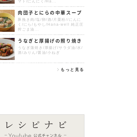
マト/にんにく/Ha...
肉団子とにらの中華スープ
豚挽き肉/塩/卵/酒/片栗粉//にんに
く/にら/もやし/Hana-well 純正圧
搾ごま油...
うなぎと厚揚げの照り焼き
うなぎ蒲焼き/厚揚げ/サラダ油/水/
酒/みりん/醤油/小ねぎ
もっと見る