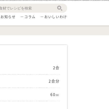
お知らせ
コラム
おいしいわけ
2合
2合分
60㏄