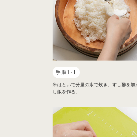
手順1-1
米はといで分量の水で炊き、すし酢を加
し飯を作る。