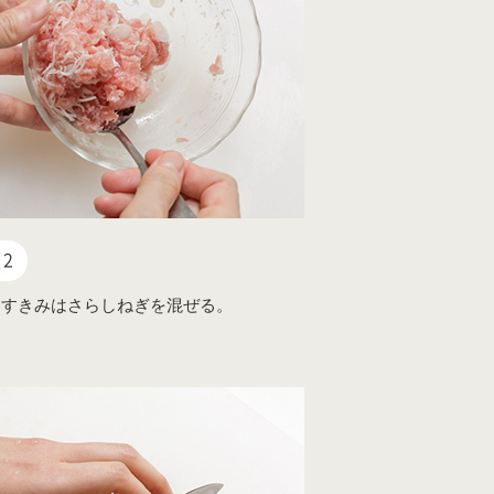
2
ろすきみはさらしねぎを混ぜる。