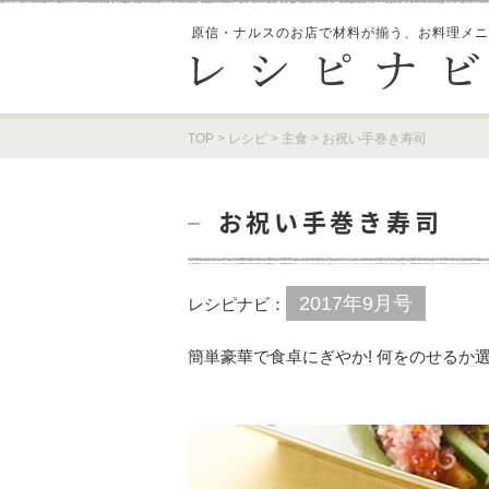
原信・ナルスのお店で材料が揃う、
お料理メニ
TOP
>
レシピ
>
主食
>
お祝い手巻き寿司
お祝い手巻き寿司
2017年9月号
レシピナビ：
簡単豪華で食卓にぎやか! 何をのせるか