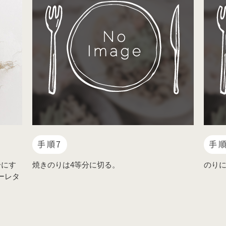
手順7
手順
分にす
焼きのりは4等分に切る。
のり
ーレタ