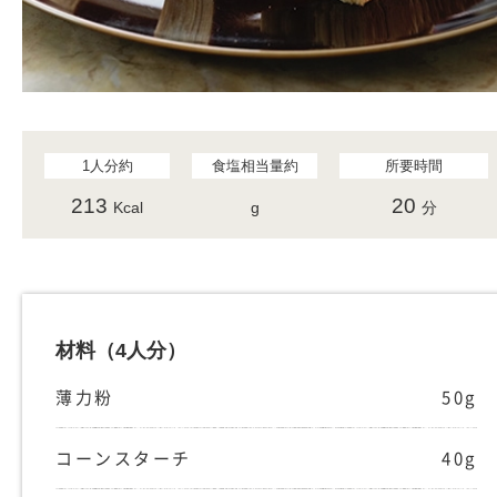
1人分約
食塩相当量約
所要時間
213
20
Kcal
g
分
材料
（4人分）
薄力粉
50g
コーンスターチ
40g