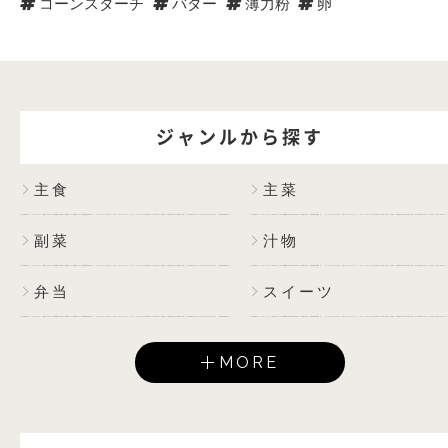
コーンスターチ
バター
薄力粉
卵
ジャンルから探す
主食
主菜
副菜
汁物
弁当
スイーツ
MORE