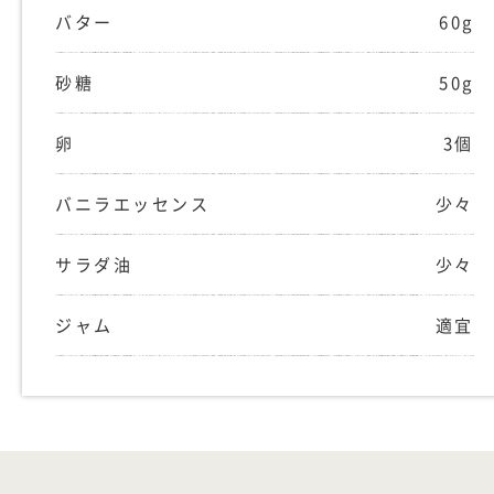
バター
60g
砂糖
50g
卵
3個
バニラエッセンス
少々
サラダ油
少々
ジャム
適宜