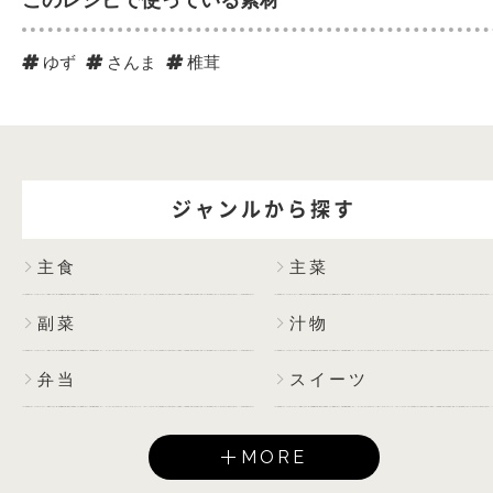
ゆず
さんま
椎茸
ジャンルから探す
主食
主菜
副菜
汁物
弁当
スイーツ
MORE