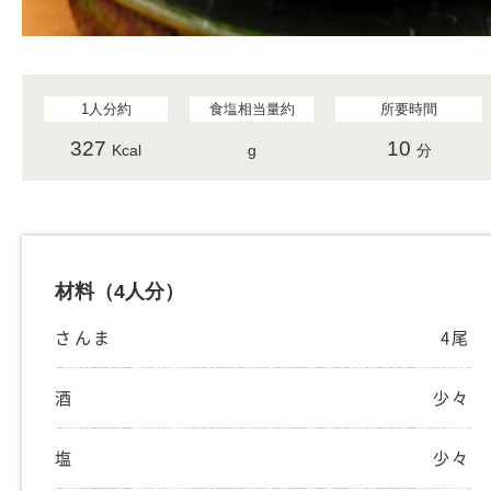
1人分約
食塩相当量約
所要時間
327
10
Kcal
g
分
材料
（4人分）
さんま
4尾
酒
少々
塩
少々