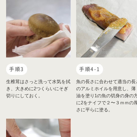
手順3
手順4-1
生椎茸はさっと洗って水気を拭
魚の長さに合わせて適当の長
き、大きめに2つくらいにそぎ
のアルミホイルを用意し、薄
切りにしておく。
油を塗り1の魚の切身の身の
に2をナイフで２〜３ｍｍの
さに平らに塗る。