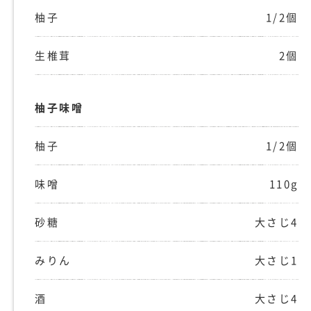
柚子
1/2個
生椎茸
2個
柚子味噌
柚子
1/2個
味噌
110g
砂糖
大さじ4
みりん
大さじ1
酒
大さじ4