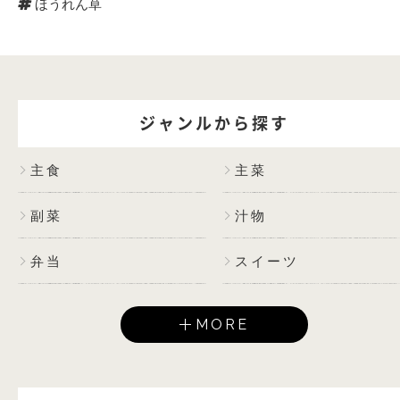
ほうれん草
ジャンルから探す
主食
主菜
副菜
汁物
弁当
スイーツ
MORE