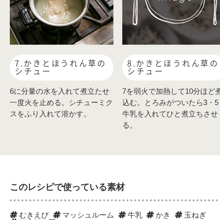
7.かきとほうれん草の
8.かきとほうれん草の
シチュー
シチュー
6に分量の水を入れて煮立たせ
7を弱火で加熱して10分ほど
一度火を止める。シチューミク
込む。とろみがついたら3・5
スをふり入れて溶かす。
牛乳を入れてひと煮立ちさせ
る。
このレシピで使っている素材
むきえび
マッシュルーム
牛乳
かき
玉ねぎ