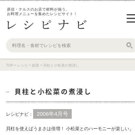
原信・ナルスのお店で材料が揃う、
お料理メニューを集めたレシピサイト！
TOP
>
レシピ
>
副菜
>
貝柱と小松菜の煮浸し
貝柱と小松菜の煮浸し
2006年4月号
レシピナビ：
貝柱を使えばうまさは倍増！ 小松菜とのハーモニーが楽しい。