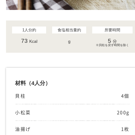
1人分約
食塩相当量約
所要時間
73
5
Kcal
g
分
※貝柱を戻す時間を除く
材料
（4人分）
貝柱
4個
小松菜
200g
油揚げ
1枚