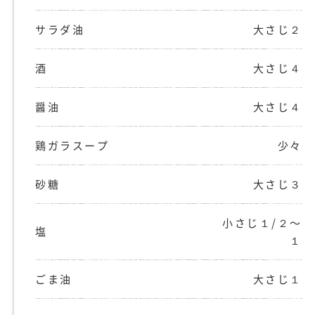
サラダ油
大さじ２
酒
大さじ４
醤油
大さじ４
鶏ガラスープ
少々
砂糖
大さじ３
小さじ１/２〜
塩
１
ごま油
大さじ１