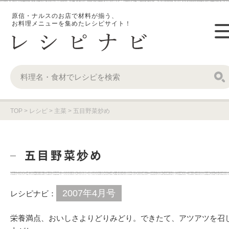
原信・ナルスのお店で材料が揃う、
お料理メニューを集めたレシピサイト！
TOP
>
レシピ
>
主菜
>
五目野菜炒め
五目野菜炒め
2007年4月号
レシピナビ：
栄養満点、おいしさよりどりみどり。できたて、アツアツを召