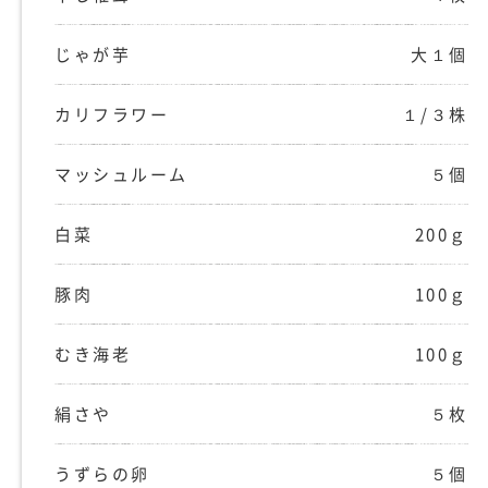
じゃが芋
大１個
カリフラワー
１/３株
マッシュルーム
５個
白菜
200ｇ
豚肉
100ｇ
むき海老
100ｇ
絹さや
５枚
うずらの卵
５個