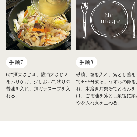
手順7
手順8
6に酒大さじ４、醤油大さじ２
砂糖、塩を入れ、落とし蓋を
をふりかけ、少しおいて残りの
て4〜5分煮る。うずらの卵を
醤油を入れ、鶏ガラスープを入
れ、水溶き片栗粉でとろみを
れる。
け、ごま油を落とし最後に絹
やを入れ火を止める。