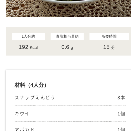
1人分約
食塩相当量約
所要時間
192
0.6
15
Kcal
g
分
材料
（4人分）
スナップえんどう
8本
キウイ
1個
アボカド
1個