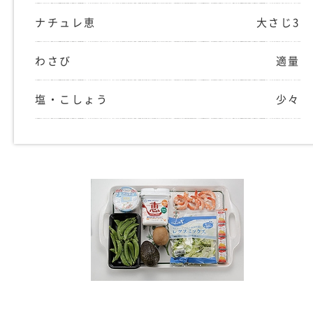
ナチュレ恵
大さじ3
わさび
適量
塩・こしょう
少々