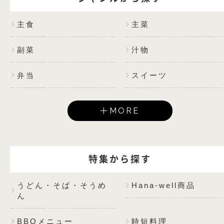
主食
主菜
副菜
汁物
弁当
スイーツ
MORE
特集から探す
うどん・そば・そうめ
Hana-well商品
ん
BBQメニュー
時短料理