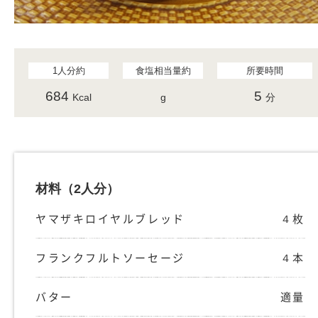
1人分約
食塩相当量約
所要時間
684
5
Kcal
g
分
材料
（2人分）
ヤマザキロイヤルブレッド
４枚
フランクフルトソーセージ
４本
バター
適量