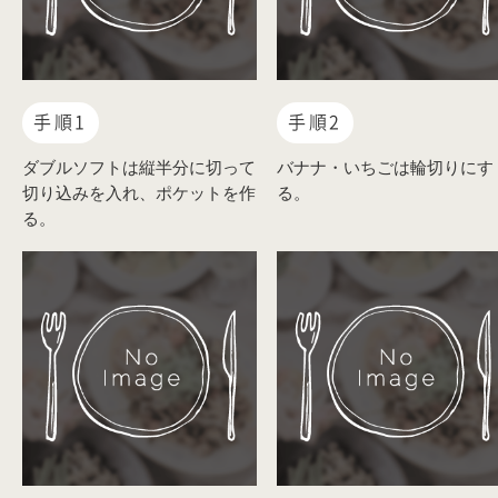
手順1
手順2
ダブルソフトは縦半分に切って
バナナ・いちごは輪切りにす
切り込みを入れ、ポケットを作
る。
る。