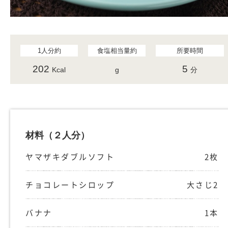
1人分約
食塩相当量約
所要時間
202
5
Kcal
g
分
材料
（２人分）
ヤマザキダブルソフト
2枚
チョコレートシロップ
大さじ2
バナナ
1本