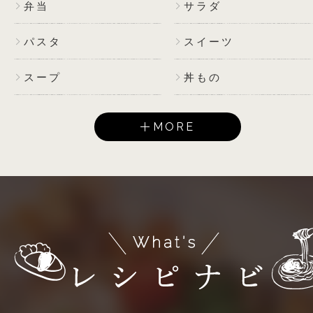
弁当
サラダ
パスタ
スイーツ
スープ
丼もの
MORE