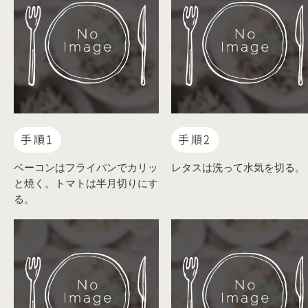
手順1
手順2
ベーコンはフライパンでカリッ
レタスは洗って水気を切る。
と焼く。トマトは半月切りにす
る。