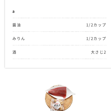
a
醤油
1/2カップ
みりん
1/2カップ
酒
大さじ2