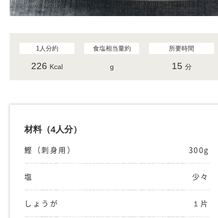
1人分約
食塩相当量約
所要時間
226
15
Kcal
g
分
材料
（4人分）
鰹（刺身用）
300g
塩
少々
しょうが
１片