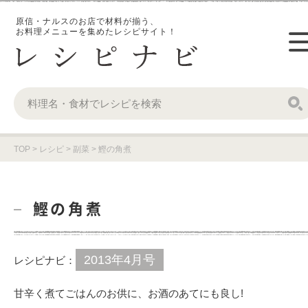
原信・ナルスのお店で材料が揃う、
お料理メニューを集めたレシピサイト！
TOP
>
レシピ
>
副菜
>
鰹の角煮
鰹の角煮
2013年4月号
レシピナビ：
甘辛く煮てごはんのお供に、お酒のあてにも良し!