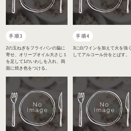
手順3
手順4
2の玉ねぎをフライパンの脇に
3に白ワインを加えて火を強
寄せ、オリーブオイル大さじ１
してアルコール分をとばす。
を足して1のいわしを入れ、両
面に焼き色をつける。