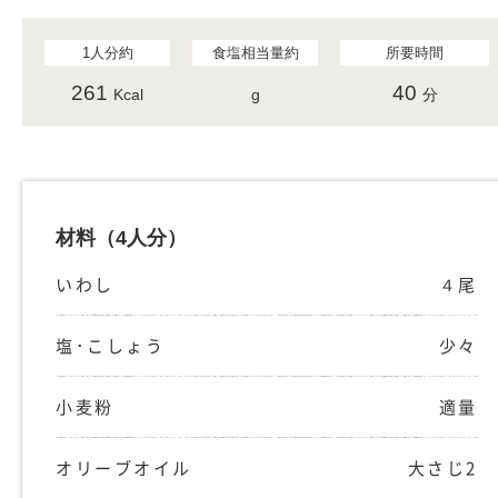
1人分約
食塩相当量約
所要時間
261
40
Kcal
g
分
材料
（4人分）
いわし
４尾
塩･こしょう
少々
小麦粉
適量
オリーブオイル
大さじ2