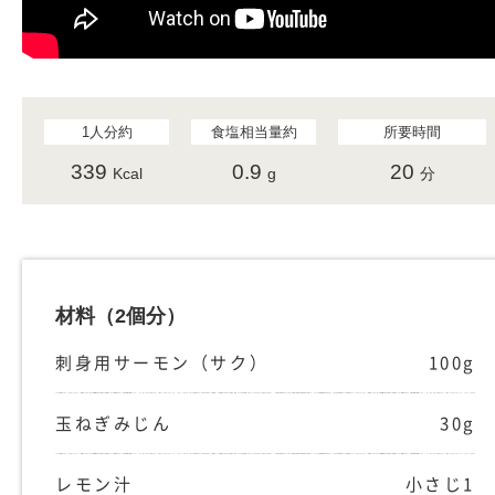
1人分約
食塩相当量約
所要時間
339
0.9
20
Kcal
g
分
材料
（2個分）
刺身用サーモン（サク）
100g
玉ねぎみじん
30g
レモン汁
小さじ1