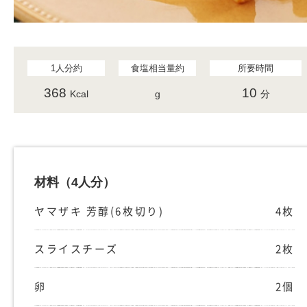
1人分約
食塩相当量約
所要時間
368
10
Kcal
g
分
材料
（4人分）
ヤマザキ 芳醇(6枚切り)
4枚
スライスチーズ
2枚
卵
2個