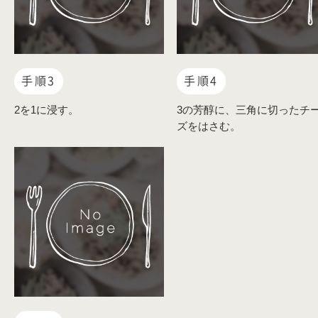
手順3
手順4
2を1に浸す。
3の芳醇に、三角に切ったチ
ズをはさむ。