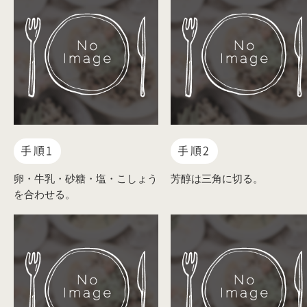
手順1
手順2
卵・牛乳・砂糖・塩・こしょう
芳醇は三角に切る。
を合わせる。