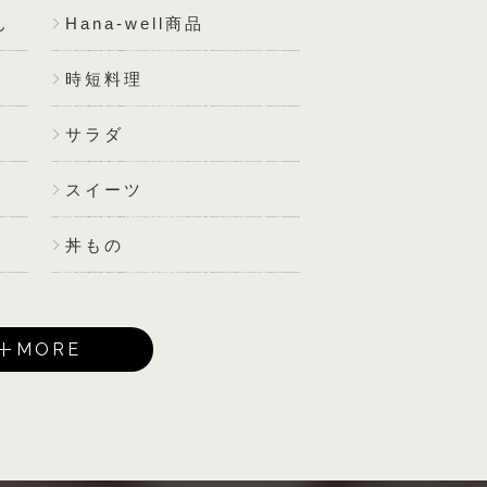
ん
Hana-well商品
時短料理
サラダ
スイーツ
丼もの
MORE