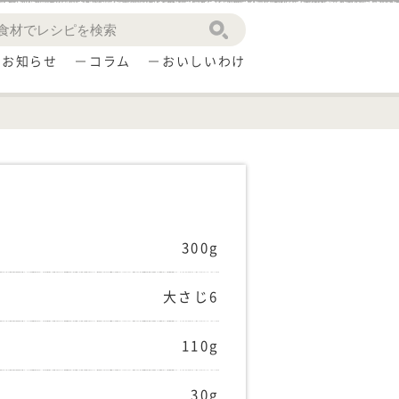
お知らせ
コラム
おいしいわけ
300g
大さじ6
110g
30g