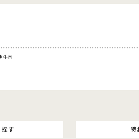
牛肉
ら探す
特