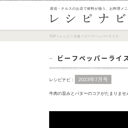
原信・ナルスのお店で材料が揃う、
お料理メニ
TOP
>
レシピ
>
主食
>
ビーフペッパーライス
ビーフペッパーライ
2023年7月号
レシピナビ：
牛肉の旨みとバターのコクがたまりません