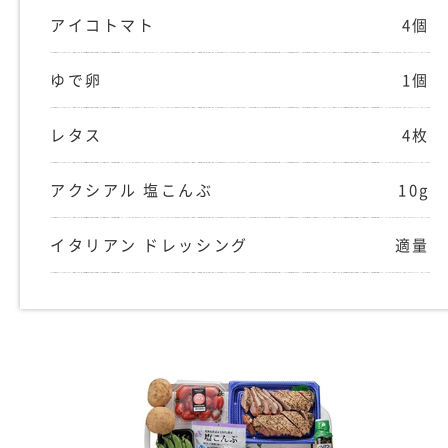
アイコトマト
4個
ゆで卵
1個
レタス
4枚
アクシアル 塩こんぶ
10g
イタリアン ドレッシング
適量