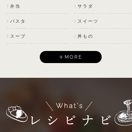
弁当
サラダ
パスタ
スイーツ
スープ
丼もの
MORE