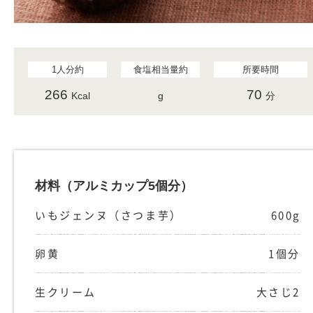
1人分約
食塩相当量約
所要時間
266
70
Kcal
g
分
材料
（アルミカップ5個分）
いもジェンヌ（さつま芋）
600g
卵黄
1個分
生クリーム
大さじ2