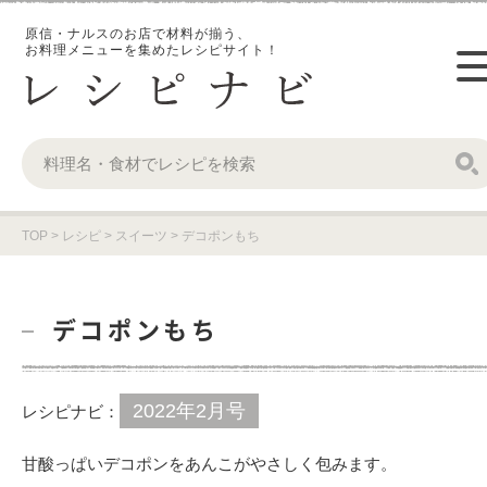
原信・ナルスのお店で材料が揃う、
お料理メニューを集めたレシピサイト！
TOP
>
レシピ
>
スイーツ
>
デコポンもち
デコポンもち
2022年2月号
レシピナビ：
甘酸っぱいデコポンをあんこがやさしく包みます。