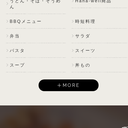
うどん・そば・そうめ
Hana-well商品
ん
BBQメニュー
時短料理
弁当
サラダ
パスタ
スイーツ
スープ
丼もの
MORE