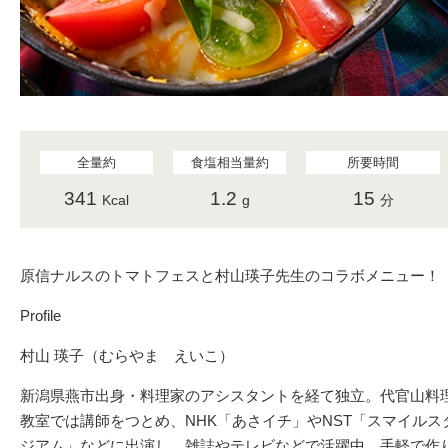
全量約
食塩相当量約
所要時間
341
1.2
15
Kcal
g
分
原信ナルスのトマトフェスと村山瑛子先生のコラボメニュー！
Profile
村山 瑛子（むらやま えいこ）
新潟県燕市出身・料理家のアシスタントを経て独立。代官山料
教室では講師をつとめ、NHK「あさイチ」やNST「スマイルス
ジアム」などに出演し、雑誌やテレビなどで活躍中。手軽で作