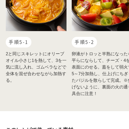
手順5-1
手順5-2
2と同じスキレットにオリーブ
卵液がトロッと半熟になった
オイル小さじ1を熱して、3を一
平らにならして、チーズ・4
気に流し入れ、ゴムベラなどで
表面にのせる。蓋をして弱火
全体を混ぜ合わせながら加熱す
5～7分加熱し、仕上げにちぎ
る。
たバジルを散らして完成。※
げないように、裏面の火の通
具合に注意！