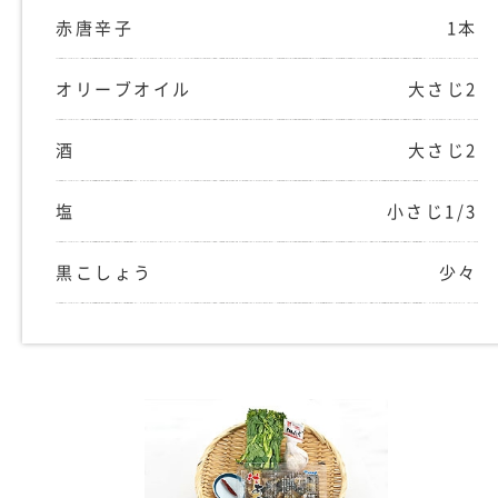
赤唐辛子
1本
オリーブオイル
大さじ2
酒
大さじ2
塩
小さじ1/3
黒こしょう
少々