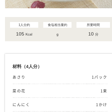
1人分約
食塩相当量約
所要時間
105
10
Kcal
g
分
材料
（4人分）
あさり
1パック
菜の花
1束
にんにく
1かけ