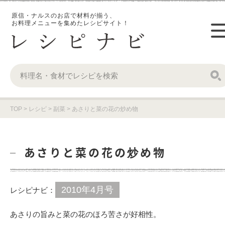
原信・ナルスのお店で材料が揃う、
お料理メニューを集めたレシピサイト！
TOP
>
レシピ
>
副菜
>
あさりと菜の花の炒め物
あさりと菜の花の炒め物
2010年4月号
レシピナビ：
あさりの旨みと菜の花のほろ苦さが好相性。