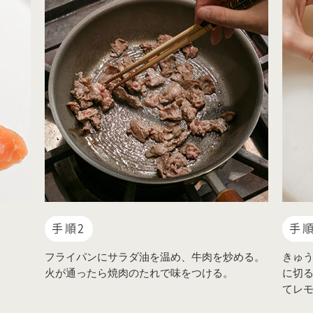
手順2
手順
フライパンにサラダ油を温め、牛肉を炒める。
きゅ
火が通ったら焼肉のたれで味をつける。
に切
てレ