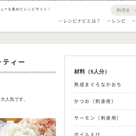
ューを集めたレシピサイト！
レシピナビとは？
レシピ
ー
ーティー
材料
（5人分）
熟成まぐろなかおち
て大人気です。
かつお（刺身用）
サーモン（刺身用）
ボイルえび