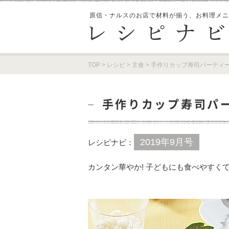
原信・ナルスのお店で材料が揃う、
お料理メニ
TOP
>
レシピ
>
主食
>
手作りカップ寿司パーティ
手作りカップ寿司パ
2019年9月号
レシピナビ：
カンタン華やか! 子どもにも食べやすく