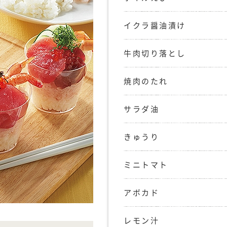
イクラ醤油漬け
牛肉切り落とし
焼肉のたれ
サラダ油
きゅうり
ミニトマト
アボカド
レモン汁