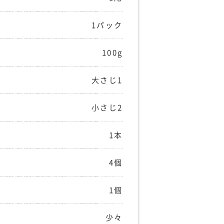
1パック
100g
大さじ1
小さじ2
1本
4個
1個
少々