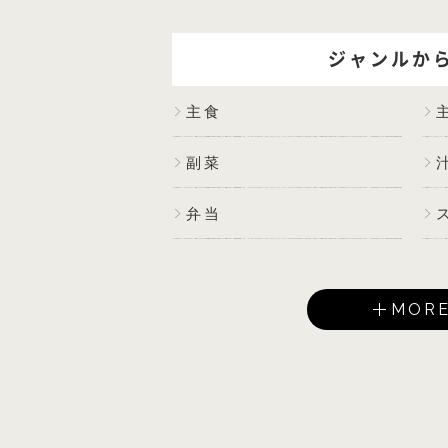
ジャンルか
主食
副菜
弁当
MOR