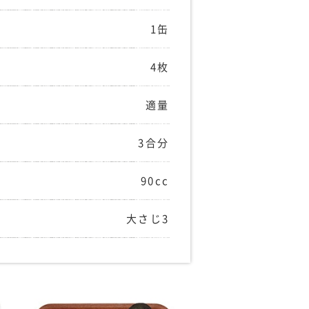
1缶
4枚
適量
3合分
90cc
大さじ3