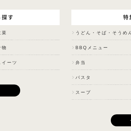
ら探す
特
主菜
うどん・そば・そうめ
汁物
BBQメニュー
スイーツ
弁当
パスタ
E
スープ