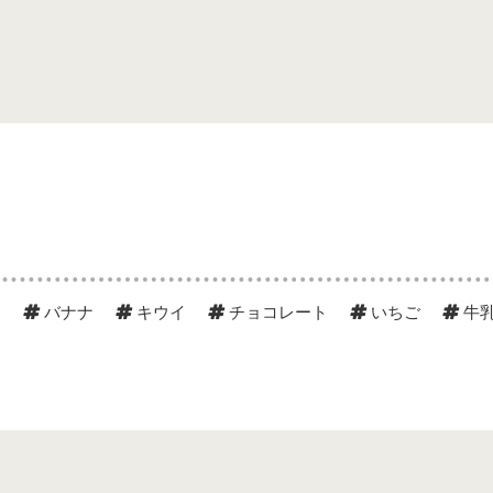
ジ
バナナ
キウイ
チョコレート
いちご
牛