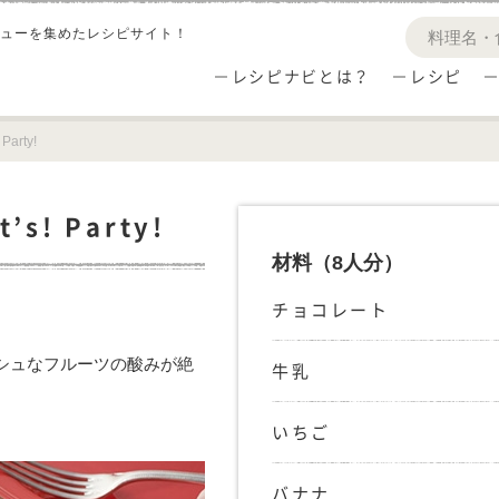
ューを集めたレシピサイト！
レシピナビとは？
レシピ
arty!
s! Party!
材料
（8人分）
チョコレート
シュなフルーツの酸みが絶
牛乳
いちご
バナナ