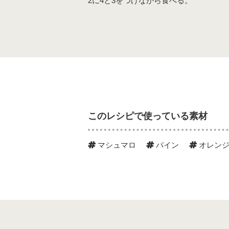
2に4と3をつけながら食べる。
このレシピで使っている素材
マシュマロ
パイン
オレン