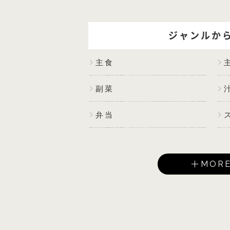
ジャンルか
主食
副菜
弁当
MOR