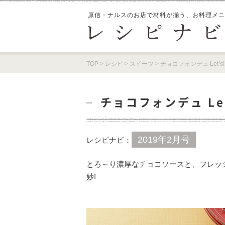
原信・ナルスのお店で材料が揃う、
お料理メニ
TOP
>
レシピ
>
スイーツ
>
チョコフォンデュ Let’s! P
チョコフォンデュ Let’
2019年2月号
レシピナビ：
とろ～り濃厚なチョコソースと、フレッ
妙!