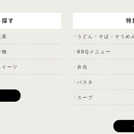
ら探す
特
主菜
うどん・そば・そうめ
汁物
BBQメニュー
スイーツ
弁当
パスタ
E
スープ