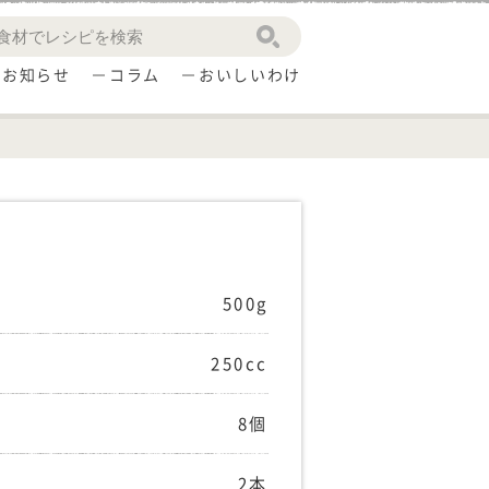
お知らせ
コラム
おいしいわけ
500g
250cc
8個
2本