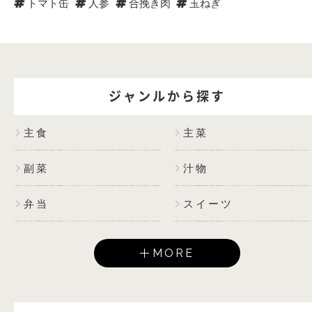
トマト缶
人参
合挽き肉
玉ねぎ
ジャンルから探す
主食
主菜
副菜
汁物
弁当
スイーツ
MORE