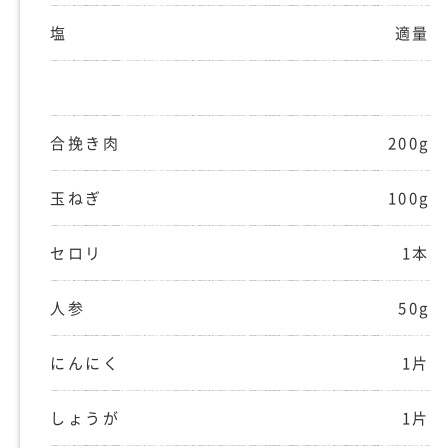
塩
適量
合挽き肉
200g
玉ねぎ
100g
セロリ
1本
人参
50g
にんにく
1片
しょうが
1片