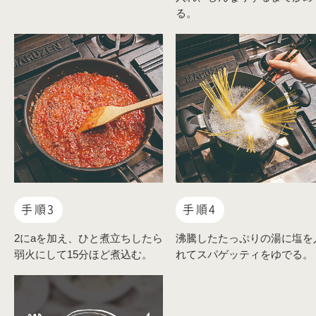
る。
手順3
手順4
2にaを加え、ひと煮立ちしたら
沸騰したたっぷりの湯に塩を
弱火にして15分ほど煮込む。
れてスパゲッティをゆでる。