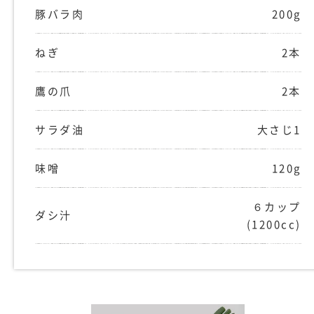
豚バラ肉
200g
ねぎ
2本
鷹の爪
2本
サラダ油
大さじ1
味噌
120g
６カップ
ダシ汁
(1200cc)