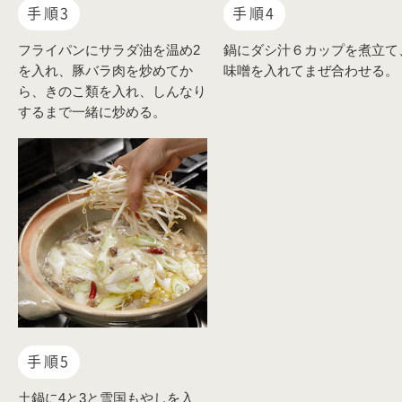
手順3
手順4
フライパンにサラダ油を温め2
鍋にダシ汁６カップを煮立て
を入れ、豚バラ肉を炒めてか
味噌を入れてまぜ合わせる。
ら、きのこ類を入れ、しんなり
するまで一緒に炒める。
手順5
土鍋に4と3と雪国もやしを入