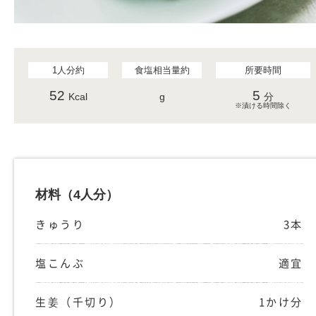
1人分約
食塩相当量約
所要時間
52
5
Kcal
g
分
※漬ける時間除く
材料
（4人分）
きゅうり
3本
塩こんぶ
適宜
生姜（千切り）
1かけ分