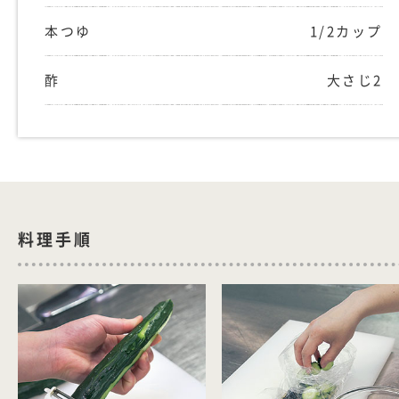
本つゆ
1/2カップ
酢
大さじ2
料理手順